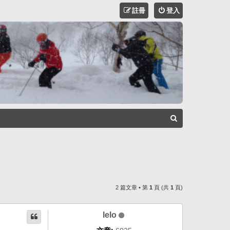
註冊
登入
搜
尋
2 篇文章 • 第
1
頁 (共
1
頁)
lelo