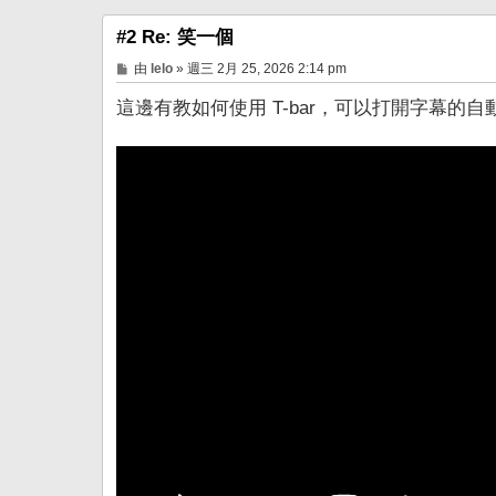
#2 Re: 笑一個
文
由
lelo
»
週三 2月 25, 2026 2:14 pm
章
這邊有教如何使用 T-bar，可以打開字幕的自動翻