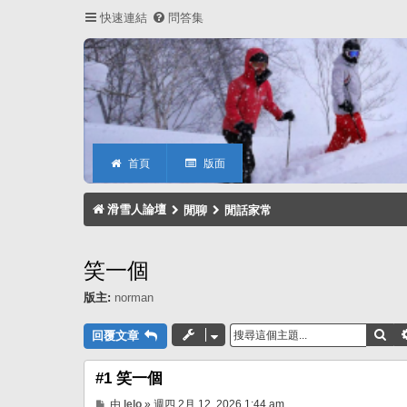
快速連結
問答集
首頁
版面
滑雪人論壇
閒聊
閒話家常
笑一個
版主:
norman
搜
回覆文章
#1 笑一個
文
由
lelo
»
週四 2月 12, 2026 1:44 am