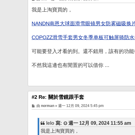
章
我是上淘寶買的，
NANDN南恩大球面滑雪眼镜男女防雾磁吸换片
COPOZZ滑雪手套男女冬季单板可触屏骑防
可能要登入才看的到。還不錯用，該有的功能
不然我這邊也有閒置的可以借你 ...
#2 Re: 關於雪鏡跟手套
文
由
norman
»
週一 12月 09, 2024 5:45 pm
章
lelo
寫:
週一 12月 09, 2024 11:55 am
我是上淘寶買的，