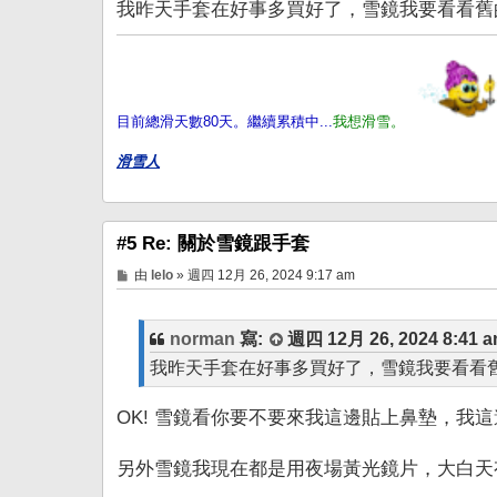
我昨天手套在好事多買好了，雪鏡我要看看舊
目前總滑天數80天。繼續累積中...
我想滑雪。
滑雪人
#5 Re: 關於雪鏡跟手套
文
由
lelo
»
週四 12月 26, 2024 9:17 am
章
norman
寫:
週四 12月 26, 2024 8:41 
我昨天手套在好事多買好了，雪鏡我要看看
OK! 雪鏡看你要不要來我這邊貼上鼻墊，我
另外雪鏡我現在都是用夜場黃光鏡片，大白天