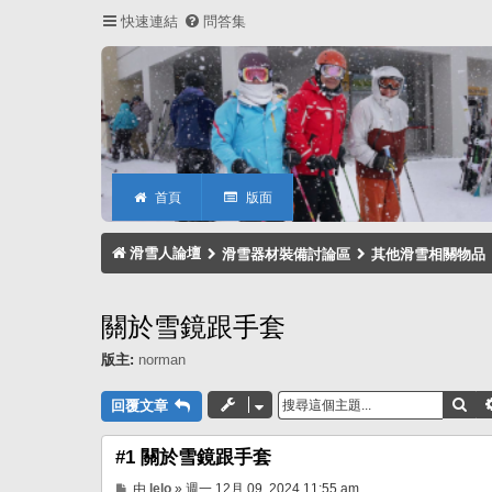
快速連結
問答集
首頁
版面
滑雪人論壇
滑雪器材裝備討論區
其他滑雪相關物品
關於雪鏡跟手套
版主:
norman
搜
回覆文章
#1 關於雪鏡跟手套
文
由
lelo
»
週一 12月 09, 2024 11:55 am