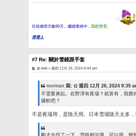
目前總滑天數80天。繼續累積中...
我想滑雪。
滑雪人
#7 Re: 關於雪鏡跟手套
文
由
lelo
»
週四 12月 26, 2024 9:44 am
章
norman
寫:
週四 12月 26, 2024 9:35 
不需要鼻貼。在野澤有夜場？就算有，我覺
腿軟吧？
不是夜場用，是陰天用。日本雪場陰天太多，我勸
剛才去找了一下，雪鏡都沒壞，可以用。變