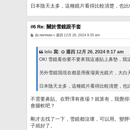
日本陰天太多，這種鏡片看得比較清楚，也比
#6 Re: 關於雪鏡跟手套
文
由
norman
»
週四 12月 26, 2024 9:35 am
章
lelo
寫:
週四 12月 26, 2024 9:17 am
OK! 雪鏡看你要不要來我這邊貼上鼻墊，我
另外雪鏡我現在都是用夜場黃光鏡片，大白
日本陰天太多，這種鏡片看得比較清楚，也
不需要鼻貼。在野澤有夜場？就算有，我覺得
會腿軟吧？
剛才去找了一下，雪鏡都沒壞，可以用。變胖
子就好了。