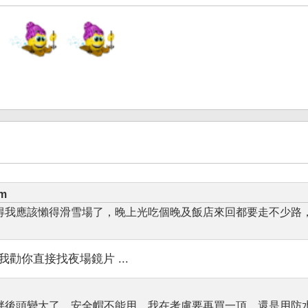
am
得我應該懶得滑雪場了，晚上光吃個晚及飯店來回都要走不少路
你直接找夜場鏡片 ...
胖後頭變大了，安全帽不能用，我在考慮要再買一頂，還是用防