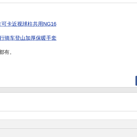
可卡近视球柱共用NG16
水行骑车登山加厚保暖手套
都有。