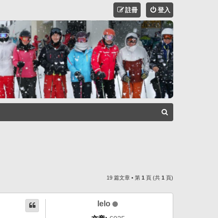
註冊
登入
搜
尋
19 篇文章 • 第
1
頁 (共
1
頁)
lelo