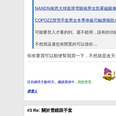
NANDN南恩大球面滑雪眼镜男女防雾磁吸换
COPOZZ滑雪手套男女冬季单板可触屏骑
可能要登入才看的到。還不錯用，該有的功
不然我這邊也有閒置的可以借你 ...
你有要買可以順便幫我買一下，不然就是改天
目前總滑天數80天。繼續累積中...
我想滑雪。
滑雪人
#3 Re: 關於雪鏡跟手套