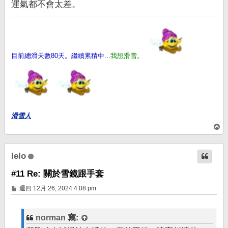
運氣都不會太差。
目前總滑天數80天。繼續累積中...
我想滑雪。
滑雪人
回
頂
端
lelo
#11 Re: 關於雪鏡跟手套
文
週四 12月 26, 2024 4:08 pm
章
norman
寫: