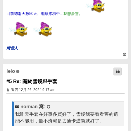
目前總滑天數80天。繼續累積中...
我想滑雪。
滑雪人
回
頂
端
lelo
#5 Re: 關於雪鏡跟手套
文
週四 12月 26, 2024 9:17 am
章
norman
寫:
我昨天手套在好事多買好了，雪鏡我要看看舊的還
能不能用，最不濟就是去迪卡濃買就好了。