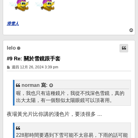
滑雪人
回
頂
端
lelo
#9 Re: 關於雪鏡跟手套
文
週四 12月 26, 2024 3:39 pm
章
norman
寫:
喔，我也只有這種鏡片，我從不找深色雪鏡，真的
出大太陽，有一個類似太陽眼鏡可以頂著用。
夜場黃光片比你講的淺色片，要淡很多 ...
228那時間要遇到下雪可能不太容易，下雨的話可能