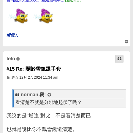
目前總滑天數80天。繼續累積中...
我想滑雪。
滑雪人
回
頂
端
lelo
#15 Re: 關於雪鏡跟手套
文
週五 12月 27, 2024 11:34 am
章
norman
寫:
看清楚不就是分辨地起伏了嗎？
我說的是"增強"對比，不是看清楚而已 ...
也就是說比你不戴雪鏡還清楚。