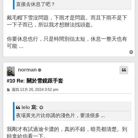
直接去休息了吧？
戴毛帽下雪沒問題，下雨才是問題。而且下雨不是下
一下子而已，所以我才想辦法找頭盔。
你要休息也行，只是時間別估太短，休息一整天也有
可能 ...
回
頂
端
norman
#10 Re: 關於雪鏡跟手套
文
週四 12月 26, 2024 3:52 pm
章
lelo
寫:
夜場黃光片比你講的淺色片，要淡很多 ...
我剛才有試過迪卡濃的，真的不錯，暗亮都清楚。到
時拿給你看一下。