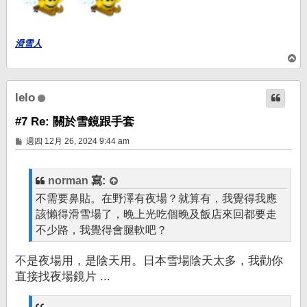
滑雪人
回
頂
端
lelo
#7 Re: 關於雪鏡跟手套
文
週四 12月 26, 2024 9:44 am
章
norman
寫:
不需要鼻貼。在野澤有夜場？就算有，我覺得我應
該懶得滑雪場了，晚上光吃個晚及飯店來回都要走
不少路，我覺得會腿軟吧？
不是夜場用，是陰天用。日本雪場陰天太多，我勸你
直接找夜場鏡片 ...