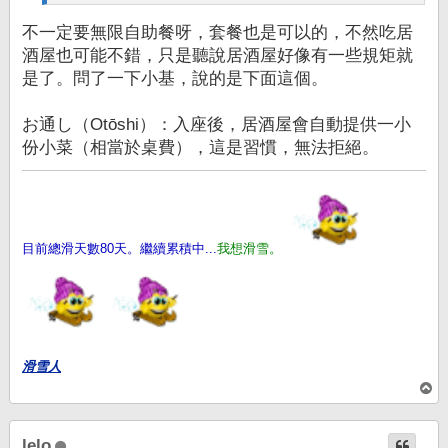
不一定要無限自助餐呀，套餐也是可以的，不然吃居
酒屋也可能不錯，只是聽說居酒屋好像有一些規矩就
是了。問了一下小基，說的是下面這個。
お通し（Otōshi）：入座後，居酒屋會自動提供一小
份小菜（相當於桌費），這是習慣，無法拒絕。
目前總滑天數80天。繼續累積中...
我想滑雪。
滑雪人
回
頂
端
lelo