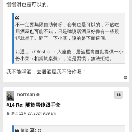
慢慢滑也是可以的。
不一定要無限自助餐呀，套餐也是可以的，不然吃
居酒屋也可能不錯，只是聽說居酒屋好像有一些規
矩就是了。問了一下小基，說的是下面這個。
お通し（Otōshi）：入座後，居酒屋會自動提供一小
份小菜（相當於桌費），這是習慣，無法拒絕。
我不能喝酒，去居酒屋我不陪你喔！
回
頂
端
norman
#14 Re: 關於雪鏡跟手套
文
週五 12月 27, 2024 9:39 am
章
lelo
寫: