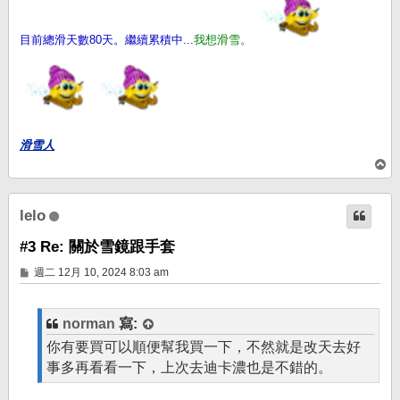
目前總滑天數80天。繼續累積中...
我想滑雪。
滑雪人
回
頂
端
lelo
#3 Re: 關於雪鏡跟手套
文
週二 12月 10, 2024 8:03 am
章
norman
寫:
你有要買可以順便幫我買一下，不然就是改天去好
事多再看看一下，上次去迪卡濃也是不錯的。