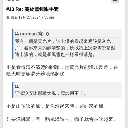
#13 Re: 關於雪鏡跟手套
文
週五 12月 27, 2024 7:55 am
章
norman
寫:
我有一個是黃光片，迪卡濃的看起來應該是灰光
片，看起來真的超清楚的，所以我上次滑雪都是戴
迪卡濃的，就是暴風雪也一樣看得清楚。
不是看得清不清楚的問題，是黃光片能增加反差，在
陰天時更容易分辨地形起伏。
野澤沒安比那種大風，應該用不上。
不是山頂吹的風，是你滑起來時，迎面來的風。
只要沒綁緊，有一點風灌進去，帽子就會被吹起來。