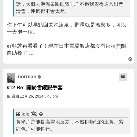
話，大概去泡溫泉跟睡覺吧？不過我覺得通常出門
滑雪，運氣都不會太差。
你下午可以早點回去泡溫泉，野澤就是溫泉多，可以
一天泡一種。
好料就再看看了！現在日本雪場飯店都沒有那種無限
自助餐了 ...
回
頂
端
norman
#12 Re: 關於雪鏡跟手套
文
週四 12月 26, 2024 5:43 pm
章
lelo
寫:
黃光片是能提高雪地反差，不然挑類似的土黃、紫
紅色片可能也行。