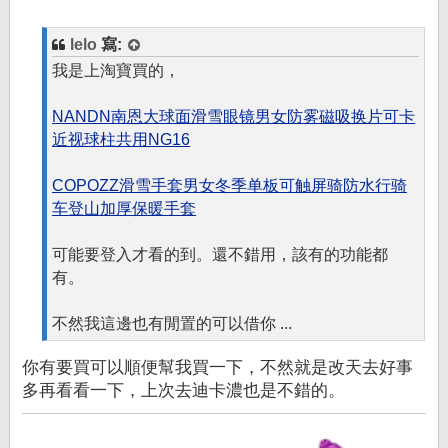
lelo
寫:
我是上淘寶買的，
NANDN南恩大球面滑雪眼镜男女防雾磁吸换片可卡
近视球柱共用NG16
COPOZZ滑雪手套男女冬季单板可触屏骑防水行骑
车登山加厚保暖手套
可能要登入才看的到。還不錯用，該有的功能都
有。
不然我這邊也有閒置的可以借你 ...
你有要買可以順便幫我買一下，不然就是改天去好事
多再看看一下，上次去迪卡濃也是不錯的。