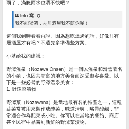
雨了，滿臉雨水也滑不快吧？
lelo
寫:
我不能喝酒，去居酒屋我不陪你喔！
這個我到時看看再說。因為想吃燒烤的話，好像只有
居酒屋才有吧？不過先多準備些方案。
小基給我的建議：
野澤溫泉（Nozawa Onsen）是一個以溫泉和滑雪著名
的小鎮，也因其豐富的地方美食而深受遊客喜愛。以
下是一些必嘗的野澤溫泉美食：
1. 野澤菜漬物
野澤菜（Nozawana）是當地最有名的特產之一，這種
蔬菜常被用來製作成醃菜，味道清爽，略帶酸鹹，非
常適合作為配菜或小吃。你可以在當地的餐館、商店
甚至民宿中品嘗到新鮮的野澤菜漬物。