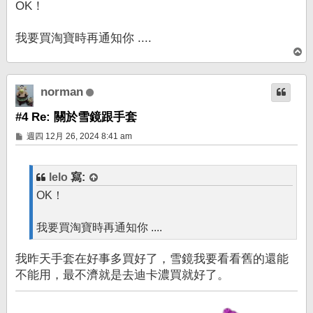
OK！
我要買淘寶時再通知你 ....
回
頂
端
norman
#4 Re: 關於雪鏡跟手套
文
週四 12月 26, 2024 8:41 am
章
lelo
寫:
OK！
我要買淘寶時再通知你 ....
我昨天手套在好事多買好了，雪鏡我要看看舊的還能
不能用，最不濟就是去迪卡濃買就好了。