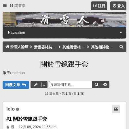
問答集
註冊
登入
Navigation
▼
搜
滑雪人論壇
滑雪器材裝備討論區
其他滑雪相關物品
其他相關物品討論區
尋
關於雪鏡跟手套
版主:
norman
搜尋
進階搜尋
回覆文章
19 篇文章 • 第
1
頁 (共
1
頁)
lelo
#1 關於雪鏡跟手套
文
週一 12月 09, 2024 11:55 am