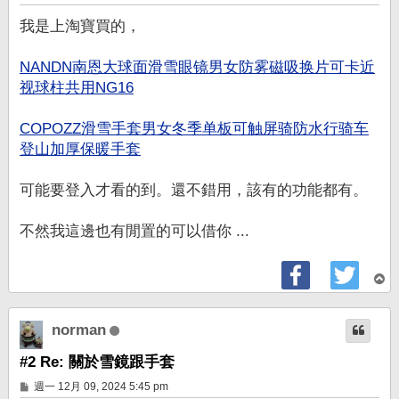
章
我是上淘寶買的，
NANDN南恩大球面滑雪眼镜男女防雾磁吸换片可卡近
视球柱共用NG16
COPOZZ滑雪手套男女冬季单板可触屏骑防水行骑车
登山加厚保暖手套
可能要登入才看的到。還不錯用，該有的功能都有。
不然我這邊也有閒置的可以借你 ...
回
頂
端
norman
#2 Re: 關於雪鏡跟手套
文
週一 12月 09, 2024 5:45 pm
章