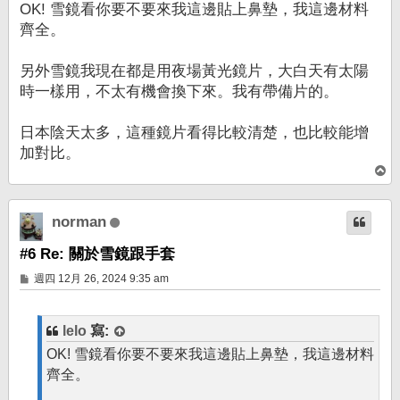
OK! 雪鏡看你要不要來我這邊貼上鼻墊，我這邊材料
齊全。
另外雪鏡我現在都是用夜場黃光鏡片，大白天有太陽
時一樣用，不太有機會換下來。我有帶備片的。
日本陰天太多，這種鏡片看得比較清楚，也比較能增
加對比。
回
頂
端
norman
#6 Re: 關於雪鏡跟手套
文
週四 12月 26, 2024 9:35 am
章
lelo
寫:
OK! 雪鏡看你要不要來我這邊貼上鼻墊，我這邊材料
齊全。