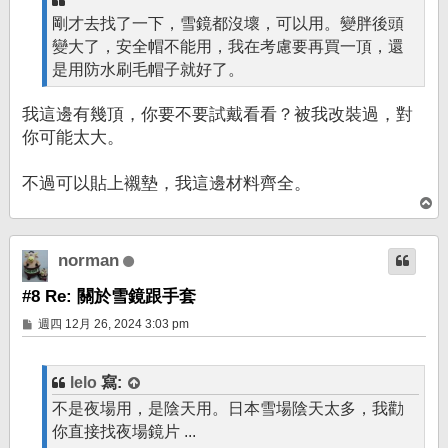
剛才去找了一下，雪鏡都沒壞，可以用。變胖後頭
變大了，安全帽不能用，我在考慮要再買一頂，還
是用防水刷毛帽子就好了。
我這邊有幾頂，你要不要試戴看看？被我改裝過，對
你可能太大。
不過可以貼上襯墊，我這邊材料齊全。
回
頂
端
norman
#8 Re: 關於雪鏡跟手套
文
週四 12月 26, 2024 3:03 pm
章
lelo
寫:
不是夜場用，是陰天用。日本雪場陰天太多，我勸
你直接找夜場鏡片 ...