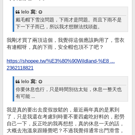
lelo
寫:
戴毛帽下雪沒問題，下雨才是問題。而且下雨不是
下一下子而已，所以我才想辦法找頭盔。
我剛才買了兩頂這個，我覺得這個應該夠用了，雪衣
有連帽呀，真的下雨，安全帽也頂不了吧？
https://shopee.tw/%E3%80%90Wildland-%E8 ...
2362118821
lelo
寫:
你要休息也行，只是時間別估太短，休息一整天也
有可能 ...
我是真的要出去度假放鬆的，最近兩年真的是累到
了，只是我還在考慮到時要不要四處吃好料的，慰勞
自己一下，反正吃的我再想想，真的休息一天的話，
大概去泡溫泉跟睡覺吧？不過我覺得通常出門滑雪，