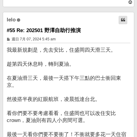
回
頂
端
lelo
#55 Re: 202501 野澤自助行推演
文
週日 7月 07, 2024 5:45 am
章
我最新規劃是，先去安比，住盛岡四天滑三天。
趁第四天休息時，轉到夏油。
在夏油滑三天，最後一天搭下午三點的巴士衝回東
京。
然後搭半夜的紅眼航班，凌晨抵達台北。
看你們要不要考慮看看，住盛岡也可以改住安比
crown，夏油則有四人小房間可選。
最後一天看你們要不要衝了！不衝就要多花一天住宿