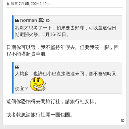
文
週五 7月 05, 2024 1:49 pm
章
norman
寫:
我剛才思考了一下，如果要去野澤，可以選這個日
期避開火祭。1月16-23日。
日期你可以選，我不堅持年假去。但要我湊一腳，回
程不能搭超貴華航。
人夠多，也許租小巴直接送達來回，會不會省時又
便宜？
這個你恐怕得去問旅行社，請旅行社安排。
或者乾脆請旅行社開一團包團。
回
頂