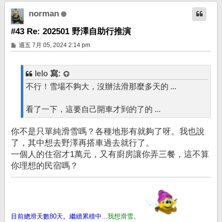
端
norman
#43 Re: 202501 野澤自助行推演
文
週五 7月 05, 2024 2:14 pm
章
lelo
寫:
不行！雪場不夠大，沒辦法滑那麼多天的 ...
看了一下，這要自己開車才到的了的 ...
你不是只單純滑雪嗎？各種地形有就夠了呀。我也說
了，其中想去野澤再搭車過去就行了。
一個人的住宿才1萬元，又有廚房讓你弄三餐，這不算
你理想的民宿嗎？
目前總滑天數80天。繼續累積中...
我想滑雪。