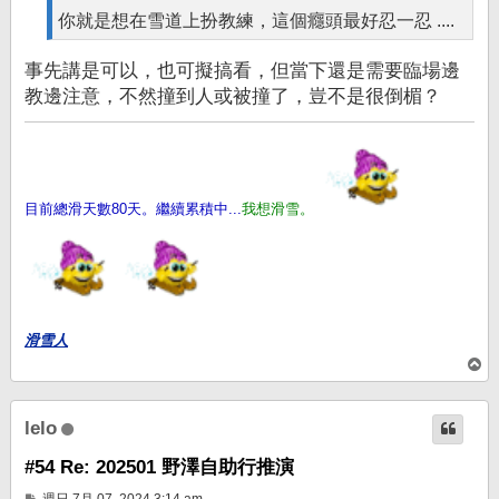
你就是想在雪道上扮教練，這個癮頭最好忍一忍 ....
事先講是可以，也可擬搞看，但當下還是需要臨場邊
教邊注意，不然撞到人或被撞了，豈不是很倒楣？
目前總滑天數80天。繼續累積中...
我想滑雪。
滑雪人
回
頂
端
lelo
#54 Re: 202501 野澤自助行推演
文