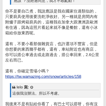
"應該"？沒經過同意，我才不敢亂動！
你不是要自己煮，我說應該是我在國家住過類似的，
只要廚具使用後要洗乾淨收好。另一種就是房間內有
附爐子跟烤箱廚具的，這種我在加拿大跟澳洲及歐洲
有住過，因為這照片看起來就不像是餐館，還有小冰
箱給你放東西呢。
還有，不要小看那個雜貨店，也許選項不豐富，但是
你想要的東西幾乎都有，還有，車站附近也有商店，
你可以搭公車過去或走路過去，搭公車回來，2.6公里
左右而已。
還有，你確定雪場小嗎？
https://tw.wamazing.com/snow/articles/158
lelo
寫:
這個我沒辦法。所以不考慮。
我後來不是有貼給你看了，有巴士可以搭呀，你有沒