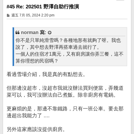
#45 Re: 202501 野澤自助行推演
文
週五 7月 05, 2024 2:20 pm
章
norman
寫:
你不是只單純滑雪嗎？各種地形有就夠了呀。我也
說了，其中想去野澤再搭車過去就行了。
一個人的住宿才1萬元，又有廚房讓你弄三餐，這不
算你理想的民宿嗎？
看過雪場介紹，我是真的有點想去。
但那邊沒超市，沒超市我就沒辦法買到便當，弄幾道
菜可以，我可沒辦法自己煮飯。除非廚房有電鍋。
更麻煩的是，那邊不靠鐵路，只有一班公車。要去那
邊超出我能力了 ....
另外這家應該沒提供廚房。