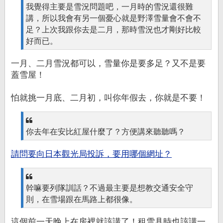
我覺得主要是雪況問題吧，一月時的雪況還很難
講，所以我會有另一個憂心就是野澤雪量會不會不
足？上次我跟你去是二月，那時雪況也才剛好比較
好而已。
一月、二月雪況都可以，雪量你是要多足？又不是要
蓋雪屋！
怕就挑一月底、二月初，叫你年假去，你就是不要！
你去年在安比紅屋什麼了？方便講來聽聽嗎？
請問要向日本觀光局投訴，要用哪個網址？
幹嘛要列隊訓話？不過最主要是想教交通安全守
則，在雪場跟在馬路上都很像。
這個前一天晚上在房裡就該講了！租雪具時也該講一