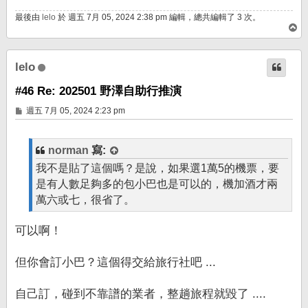
最後由
lelo
於 週五 7月 05, 2024 2:38 pm 編輯，總共編輯了 3 次。
回
頂
端
lelo
#46 Re: 202501 野澤自助行推演
文
週五 7月 05, 2024 2:23 pm
章
norman
寫:
我不是貼了這個嗎？是說，如果選1萬5的機票，要
是有人數足夠多的包小巴也是可以的，機加酒才兩
萬六或七，很省了。
可以啊！
但你會訂小巴？這個得交給旅行社吧 ...
自己訂，碰到不靠譜的業者，整趟旅程就毀了 ....