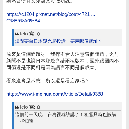
顯然貪便宜又愛嫌又沒做功課。
https://c1204.pixnet.net/blog/post/4721 ...
C%E5%A0%B4
lelo
寫:
請問要向日本觀光局投訴，要用哪個網址？
原來是這個問題呀，我都不會去注意這個問題，之前
新聞不是也說日本那邊會給兩種版本，國外跟國內不
同價還是不同料是因為語言不同是個成本。
看來這會是常態，所以還是看店家吧？
https://www.i-meihua.com/Article/Detail/9388
lelo
寫:
這個前一天晚上在房裡就該講了！租雪具時也該講
一些知識。