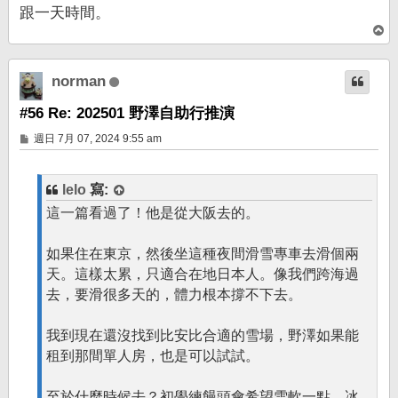
跟一天時間。
回
頂
端
norman
#56 Re: 202501 野澤自助行推演
文
週日 7月 07, 2024 9:55 am
章
lelo
寫:
這一篇看過了！他是從大阪去的。
如果住在東京，然後坐這種夜間滑雪專車去滑個兩
天。這樣太累，只適合在地日本人。像我們跨海過
去，要滑很多天的，體力根本撐不下去。
我到現在還沒找到比安比合適的雪場，野澤如果能
租到那間單人房，也是可以試試。
至於什麼時候去？初學練饅頭會希望雪軟一點，冰