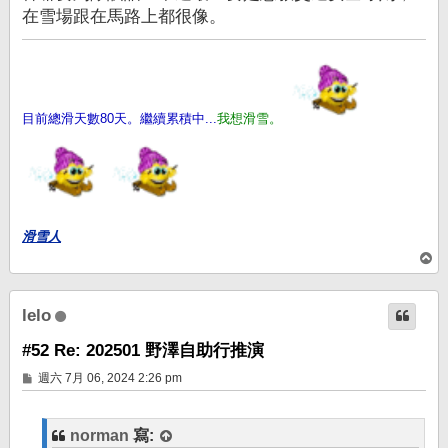
在雪場跟在馬路上都很像。
目前總滑天數80天。繼續累積中...
我想滑雪。
滑雪人
回
頂
端
lelo
#52 Re: 202501 野澤自助行推演
文
週六 7月 06, 2024 2:26 pm
章
norman
寫: