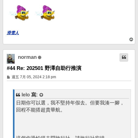
滑雪人
回
頂
端
norman
#44 Re: 202501 野澤自助行推演
文
週五 7月 05, 2024 2:18 pm
章
lelo
寫:
日期你可以選，我不堅持年假去。但要我湊一腳，
回程不能搭超貴華航。