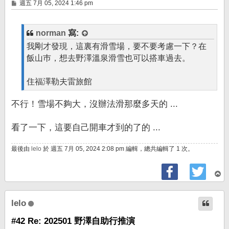
文
週五 7月 05, 2024 1:46 pm
章
norman
寫:
我剛才發現，這裏有滑雪場，要不要考慮一下？在
飯山巿，想去野澤溫泉滑雪也可以搭車過去。
住福澤勒夫雷旅館
不行！雪場不夠大，沒辦法滑那麼多天的 ...
看了一下，這要自己開車才到的了的 ...
最後由
lelo
於 週五 7月 05, 2024 2:08 pm 編輯，總共編輯了 1 次。
回
頂
端
lelo
#42 Re: 202501 野澤自助行推演