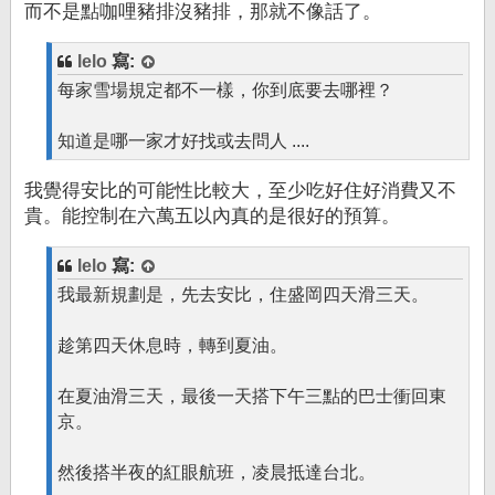
而不是點咖哩豬排沒豬排，那就不像話了。
lelo
寫:
每家雪場規定都不一樣，你到底要去哪裡？
知道是哪一家才好找或去問人 ....
我覺得安比的可能性比較大，至少吃好住好消費又不
貴。能控制在六萬五以內真的是很好的預算。
lelo
寫:
我最新規劃是，先去安比，住盛岡四天滑三天。
趁第四天休息時，轉到夏油。
在夏油滑三天，最後一天搭下午三點的巴士衝回東
京。
然後搭半夜的紅眼航班，凌晨抵達台北。