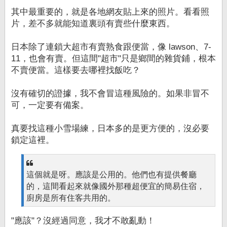
其中最重要的，就是各地網友貼上來的照片。看看照
片，差不多就能知道裏頭有賣些什麼東西。
日本除了連鎖大超市有賣熟食跟便當，像 lawson、7-
11，也會有賣。但這間"超市"只是鄉間的雜貨鋪，根本
不賣便當。這樣要去哪裡找飯吃？
沒有確切的證據，我不會冒這種風險的。如果非冒不
可，一定要有備案。
真要找這種小雪場練，日本多的是更方便的，沒必要
鎖定這裡。
這個就是呀。應該是公用的。他們也有提供餐廳
的，這間看起來就像國外那種超便宜的簡易住宿，
廚房是所有住客共用的。
"應該"？沒經過同意，我才不敢亂動！