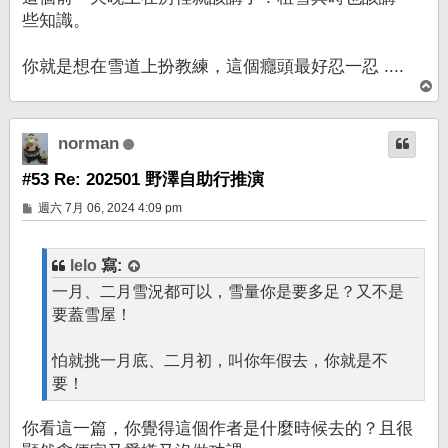
些知識。
你就是想在雪道上扮教練，這個癮頭最好忍一忍 ....
回
頂
端
norman
#53 Re: 202501 野澤自助行推演
文
週六 7月 06, 2024 4:09 pm
章
lelo
寫:
一月、二月雪況都可以，雪量你是要多足？又不是
要蓋雪屋！
怕就挑一月底、二月初，叫你年假去，你就是不
要！
你看這一篇，你覺得這個作者是什麼時候去的？且很