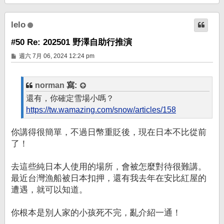
頂
端
lelo
#50 Re: 202501 野澤自助行推演
文
週六 7月 06, 2024 12:24 pm
章
norman
寫:
還有，你確定雪場小嗎？
https://tw.wamazing.com/snow/articles/158
你講得很簡單，不過日幣重貶後，現在日本不比從前
了！
去這些純日本人使用的場所，會被怎麼對待很難講。
最近台灣漁船被日本扣押，還有我去年在安比紅屋的
遭遇，就可以知道。
你根本是別人家的小孩死不完，亂介紹一通！