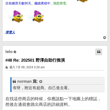
目前總滑天數80天。繼續累積中...
我想滑雪。
滑雪人
回
頂
端
lelo
#48 Re: 202501 野澤自助行推演
文
週六 7月 06, 2024 3:26 am
章
norman
寫:
有呀，附近有超商。自己進去看。
在找這些商店的時候，你應該點一下地圖上的標誌，
然後左邊就會跳出商店的詳細資料。