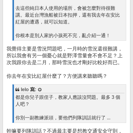
去這些純日本人使用的場所，會被怎麼對待很難
講。最近台灣漁船被日本扣押，還有我去年在安比
紅屋的遭遇，就可以知道。
你根本是別人家的小孩死不完，亂介紹一通！
我覺得主要是雪況問題吧，一月時的雪況還很難講，
所以我會有另一個憂心就是野澤雪量會不會不足？上
次我跟你去是二月，那時雪況也才剛好比較好而已。
你去年在安比紅屋什麼了？方便講來聽聽嗎？
lelo
寫:
都是你兒子跟侄子，教家人應該沒問題。最多 3 個
人吧？
你別一副教練派頭，要他們列隊訓話就行了 ...
幹嘛要列隊訓話？不過最主要是想教交通安全守則，