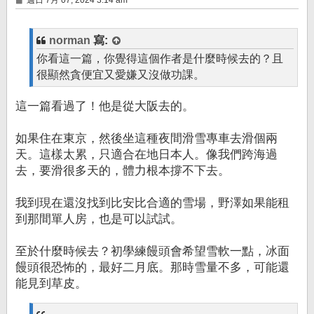
週日 7月 07, 2024 3:14 am
章
norman
寫:
你看這一篇，你覺得這個作者是什麼時候去的？且
很顯然貪便宜又愛嫌又沒做功課。
這一篇看過了！他是從大阪去的。
如果住在東京，然後坐這種夜間滑雪專車去滑個兩
天。這樣太累，只適合在地日本人。像我們跨海過
去，要滑很多天的，體力根本撐不下去。
我到現在還沒找到比安比合適的雪場，野澤如果能租
到那間單人房，也是可以試試。
至於什麼時候去？初學練饅頭會希望雪軟一點，冰面
饅頭很恐怖的，最好二月底。那時雪量不多，可能還
能見到草皮。