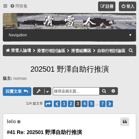
問答集
註冊
登入
Navigation
▼
搜
滑雪人論壇
滑雪行程討論區
滑雪組團區
自助行程討論區
尋
202501 野澤自助行推演
版主:
norman
搜尋
進階搜尋
回覆文章
第
3
頁 (共
7
頁)
上一頁
1
2
3
4
5
7
下一頁
124 篇文章
…
lelo
#41 Re: 202501 野澤自助行推演