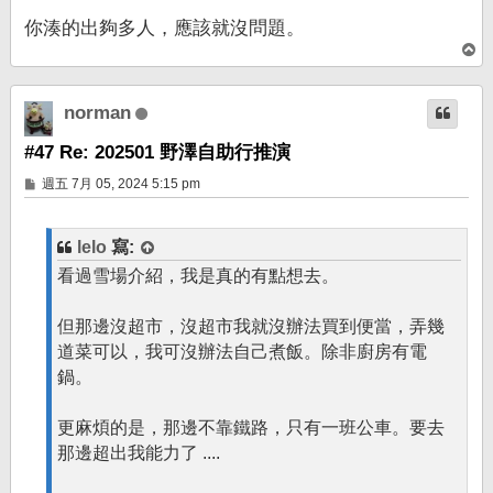
你湊的出夠多人，應該就沒問題。
回
頂
端
norman
#47 Re: 202501 野澤自助行推演
文
週五 7月 05, 2024 5:15 pm
章
lelo
寫:
看過雪場介紹，我是真的有點想去。
但那邊沒超市，沒超市我就沒辦法買到便當，弄幾
道菜可以，我可沒辦法自己煮飯。除非廚房有電
鍋。
更麻煩的是，那邊不靠鐵路，只有一班公車。要去
那邊超出我能力了 ....