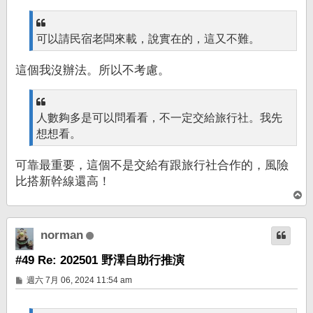
可以請民宿老闆來載，說實在的，這又不難。
這個我沒辦法。所以不考慮。
人數夠多是可以問看看，不一定交給旅行社。我先
想想看。
可靠最重要，這個不是交給有跟旅行社合作的，風險
比搭新幹線還高！
回
頂
端
norman
#49 Re: 202501 野澤自助行推演
文
週六 7月 06, 2024 11:54 am
章