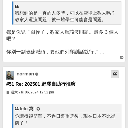
我想到的是，真的人多時，可以在雪場上教人嗎？
教家人還沒問題，教一堆學生可能會是問題。
都是你兒子跟侄子，教家人應該沒問題。最多 3 個人
吧？
你別一副教練派頭，要他們列隊訓話就行了 ...
回
頂
端
norman
#51 Re: 202501 野澤自助行推演
文
週六 7月 06, 2024 12:52 pm
章
lelo
寫:
你講得很簡單，不過日幣重貶後，現在日本不比從
前了！