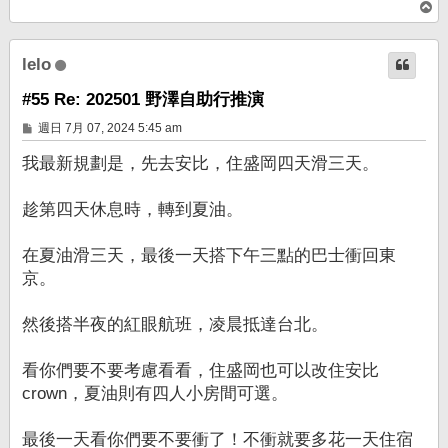
回
頂
端
lelo
#55 Re: 202501 野澤自助行推演
文
週日 7月 07, 2024 5:45 am
章
我最新規劃是，先去安比，住盛岡四天滑三天。
趁第四天休息時，轉到夏油。
在夏油滑三天，最後一天搭下午三點的巴士衝回東
京。
然後搭半夜的紅眼航班，凌晨抵達台北。
看你們要不要考慮看看，住盛岡也可以改住安比
crown，夏油則有四人小房間可選。
最後一天看你們要不要衝了！不衝就要多花一天住宿