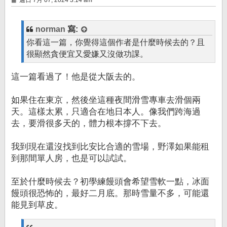
週日 7月 07, 2024 3:14 am
章
norman
寫:
你看這一篇，你覺得這個作者是什麼時候去的？且
很顯然貪便宜又愛嫌又沒做功課。
這一篇看過了！他是從大阪去的。
如果住在東京，然後坐這種夜間滑雪專車去滑個兩
天。這樣太累，只適合在地日本人。像我們跨海過
去，要滑很多天的，體力根本撐不下去。
我到現在還沒找到比安比合適的雪場，野澤如果能租
到那間單人房，也是可以試試。
至於什麼時候去？初學練饅頭會希望雪軟一點，冰面
饅頭很恐怖的，最好二月底。那時雪量不多，可能還
能見到草皮。