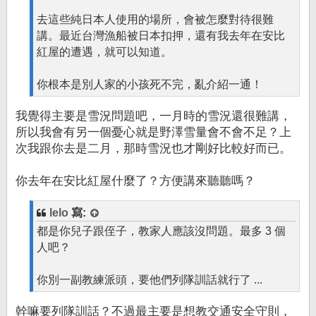
去這些純日本人使用的場所，會被怎麼對待很難
講。最近台灣漁船被日本扣押，還有我去年在安比
紅屋的遭遇，就可以知道。
你根本是別人家的小孩死不完，亂介紹一通！
我覺得主要是雪況問題吧，一月時的雪況還很難講，
所以我會有另一個憂心就是野澤雪量會不會不足？上
次我跟你去是二月，那時雪況也才剛好比較好而已。
你去年在安比紅屋什麼了？方便講來聽聽嗎？
lelo
寫:
都是你兒子跟侄子，教家人應該沒問題。最多 3 個
人吧？
你別一副教練派頭，要他們列隊訓話就行了 ...
幹嘛要列隊訓話？不過最主要是想教交通安全守則，