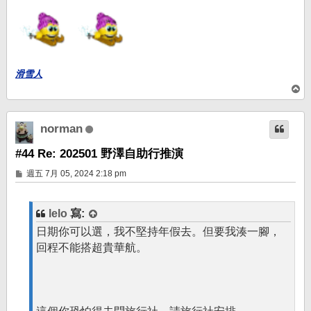
滑雪人
回
頂
端
norman
#44 Re: 202501 野澤自助行推演
文
週五 7月 05, 2024 2:18 pm
章
lelo
寫:
日期你可以選，我不堅持年假去。但要我湊一腳，
回程不能搭超貴華航。