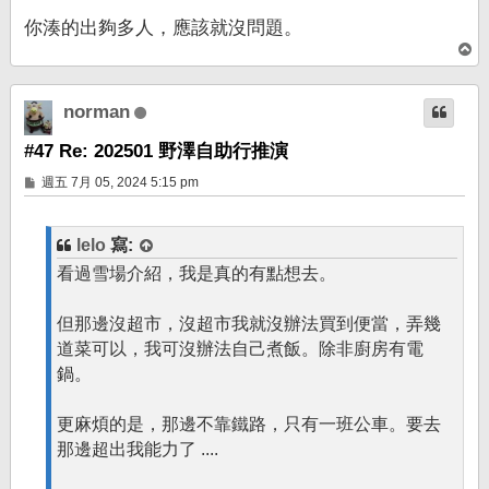
你湊的出夠多人，應該就沒問題。
回
頂
端
norman
#47 Re: 202501 野澤自助行推演
文
週五 7月 05, 2024 5:15 pm
章
lelo
寫:
看過雪場介紹，我是真的有點想去。
但那邊沒超市，沒超市我就沒辦法買到便當，弄幾
道菜可以，我可沒辦法自己煮飯。除非廚房有電
鍋。
更麻煩的是，那邊不靠鐵路，只有一班公車。要去
那邊超出我能力了 ....