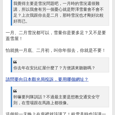
我覺得主要是雪況問題吧，一月時的雪況還很難
講，所以我會有另一個憂心就是野澤雪量會不會不
足？上次我跟你去是二月，那時雪況也才剛好比較
好而已。
一月、二月雪況都可以，雪量你是要多足？又不是要
蓋雪屋！
怕就挑一月底、二月初，叫你年假去，你就是不要！
你去年在安比紅屋什麼了？方便講來聽聽嗎？
請問要向日本觀光局投訴，要用哪個網址？
幹嘛要列隊訓話？不過最主要是想教交通安全守
則，在雪場跟在馬路上都很像。
這個前一天晚上在房裡就該講了！租雪具時也該講一