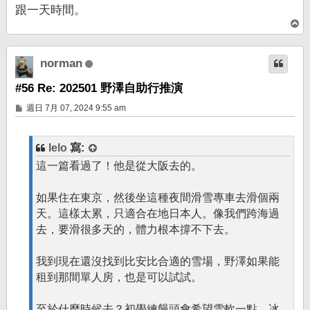
跟一天時間。
回
頂
端
norman
#56 Re: 202501 野澤自助行推演
文
週日 7月 07, 2024 9:55 am
章
lelo
寫:
這一篇看過了！他是從大阪去的。
如果住在東京，然後坐這種夜間滑雪專車去滑個兩
天。這樣太累，只適合在地日本人。像我們跨海過
去，要滑很多天的，體力根本撐不下去。
我到現在還沒找到比安比合適的雪場，野澤如果能
租到那間單人房，也是可以試試。
至於什麼時候去？初學練饅頭會希望雪軟一點，冰