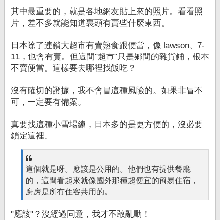
其中最重要的，就是各地網友貼上來的照片。看看照
片，差不多就能知道裏頭有賣些什麼東西。
日本除了連鎖大超市有賣熟食跟便當，像 lawson、7-
11，也會有賣。但這間"超市"只是鄉間的雜貨鋪，根本
不賣便當。這樣要去哪裡找飯吃？
沒有確切的證據，我不會冒這種風險的。如果非冒不
可，一定要有備案。
真要找這種小雪場練，日本多的是更方便的，沒必要
鎖定這裡。
這個就是呀。應該是公用的。他們也有提供餐廳
的，這間看起來就像國外那種超便宜的簡易住宿，
廚房是所有住客共用的。
"應該"？沒經過同意，我才不敢亂動！