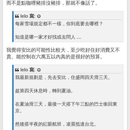
而不是點咖哩豬排沒豬排，那就不像話了。
lelo
寫:
每家雪場規定都不一樣，你到底要去哪裡？
知道是哪一家才好找或去問人 ....
我覺得安比的可能性比較大，至少吃好住好消費又不
貴。能控制在六萬五以內真的是很好的預算。
lelo
寫:
我最新規劃是，先去安比，住盛岡四天滑三天。
趁第四天休息時，轉到夏油。
在夏油滑三天，最後一天搭下午三點的巴士衝回東
京。
然後搭半夜的紅眼航班，凌晨抵達台北。