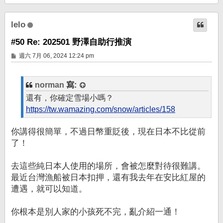
頂
端
lelo
#50 Re: 202501 野澤自助行推演
文
週六 7月 06, 2024 12:24 pm
章
norman
寫:
還有，你確定雪場小嗎？
https://tw.wamazing.com/snow/articles/158
你講得很簡單，不過日幣重貶後，現在日本不比從前
了！
去這些純日本人使用的場所，會被怎麼對待很難講。
最近台灣漁船被日本扣押，還有我去年在安比紅屋的
遭遇，就可以知道。
你根本是別人家的小孩死不完，亂介紹一通！