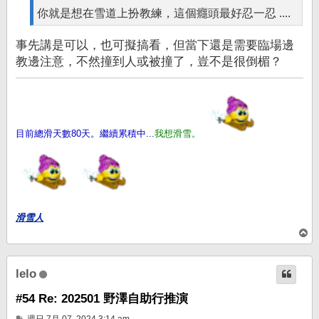
你就是想在雪道上扮教練，這個癮頭最好忍一忍 ....
事先講是可以，也可擬搞看，但當下還是需要臨場邊
教邊注意，不然撞到人或被撞了，豈不是很倒楣？
目前總滑天數80天。繼續累積中...
我想滑雪。
滑雪人
回
頂
端
lelo
#54 Re: 202501 野澤自助行推演
文