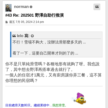
端
norman
#43 Re: 202501 野澤自助行推演
文
週五 7月 05, 2024 2:14 pm
章
lelo
寫:
不行！雪場不夠大，沒辦法滑那麼多天的 ...
看了一下，這要自己開車才到的了的 ...
你不是只單純滑雪嗎？各種地形有就夠了呀。我也說
了，其中想去野澤再搭車過去就行了。
一個人的住宿才1萬元，又有廚房讓你弄三餐，這不算
你理想的民宿嗎？
目前總滑天數80天。繼續累積中...
我想滑雪。