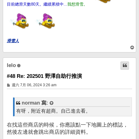
目前總滑天數80天。繼續累積中...
我想滑雪。
滑雪人
回
頂
端
lelo
#48 Re: 202501 野澤自助行推演
文
週六 7月 06, 2024 3:26 am
章
norman
寫:
有呀，附近有超商。自己進去看。
在找這些商店的時候，你應該點一下地圖上的標誌，
然後左邊就會跳出商店的詳細資料。