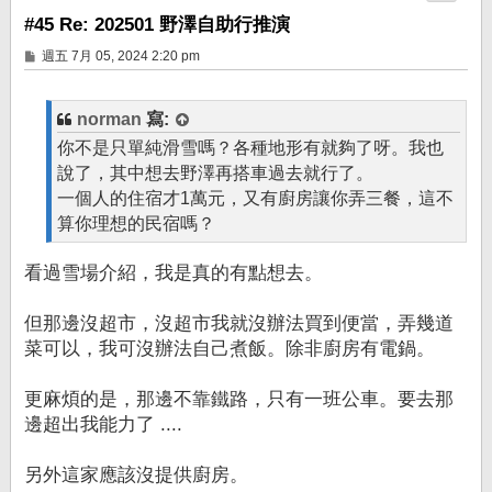
#45 Re: 202501 野澤自助行推演
文
週五 7月 05, 2024 2:20 pm
章
norman
寫:
你不是只單純滑雪嗎？各種地形有就夠了呀。我也
說了，其中想去野澤再搭車過去就行了。
一個人的住宿才1萬元，又有廚房讓你弄三餐，這不
算你理想的民宿嗎？
看過雪場介紹，我是真的有點想去。
但那邊沒超市，沒超市我就沒辦法買到便當，弄幾道
菜可以，我可沒辦法自己煮飯。除非廚房有電鍋。
更麻煩的是，那邊不靠鐵路，只有一班公車。要去那
邊超出我能力了 ....
另外這家應該沒提供廚房。