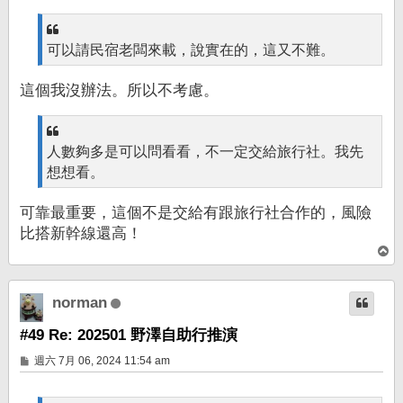
可以請民宿老闆來載，說實在的，這又不難。
這個我沒辦法。所以不考慮。
人數夠多是可以問看看，不一定交給旅行社。我先
想想看。
可靠最重要，這個不是交給有跟旅行社合作的，風險
比搭新幹線還高！
回
頂
端
norman
#49 Re: 202501 野澤自助行推演
文
週六 7月 06, 2024 11:54 am
章