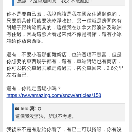
"應該"？沒經過同意，我才不敢亂動！
你不是要自己煮，我說應該是我在國家住過類似的，
只要廚具使用後要洗乾淨收好。另一種就是房間內有
附爐子跟烤箱廚具的，這種我在加拿大跟澳洲及歐洲
有住過，因為這照片看起來就不像是餐館，還有小冰
箱給你放東西呢。
還有，不要小看那個雜貨店，也許選項不豐富，但是
你想要的東西幾乎都有，還有，車站附近也有商店，
你可以搭公車過去或走路過去，搭公車回來，2.6公里
左右而已。
還有，你確定雪場小嗎？
https://tw.wamazing.com/snow/articles/158
lelo
寫:
這個我沒辦法。所以不考慮。
我後來不是有貼給你看了，有巴士可以搭呀，你有沒