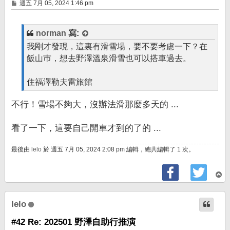
文
週五 7月 05, 2024 1:46 pm
章
norman
寫:
我剛才發現，這裏有滑雪場，要不要考慮一下？在
飯山巿，想去野澤溫泉滑雪也可以搭車過去。
住福澤勒夫雷旅館
不行！雪場不夠大，沒辦法滑那麼多天的 ...
看了一下，這要自己開車才到的了的 ...
最後由
lelo
於 週五 7月 05, 2024 2:08 pm 編輯，總共編輯了 1 次。
回
頂
端
lelo
#42 Re: 202501 野澤自助行推演