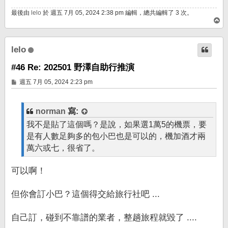
最後由
lelo
於 週五 7月 05, 2024 2:38 pm 編輯，總共編輯了 3 次。
回
頂
端
lelo
#46 Re: 202501 野澤自助行推演
文
週五 7月 05, 2024 2:23 pm
章
norman
寫:
我不是貼了這個嗎？是說，如果選1萬5的機票，要
是有人數足夠多的包小巴也是可以的，機加酒才兩
萬六或七，很省了。
可以啊！
但你會訂小巴？這個得交給旅行社吧 ...
自己訂，碰到不靠譜的業者，整趟旅程就毀了 ....