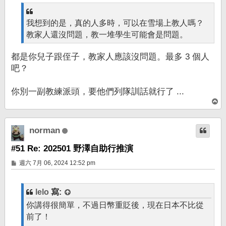
我想到的是，真的人多時，可以在雪場上教人嗎？
教家人還沒問題，教一堆學生可能會是問題。
都是你兒子跟侄子，教家人應該沒問題。最多 3 個人
吧？
你別一副教練派頭，要他們列隊訓話就行了 ...
回
頂
端
norman
#51 Re: 202501 野澤自助行推演
文
週六 7月 06, 2024 12:52 pm
章
lelo
寫:
你講得很簡單，不過日幣重貶後，現在日本不比從
前了！