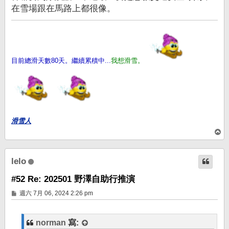
在雪場跟在馬路上都很像。
目前總滑天數80天。繼續累積中...
我想滑雪。
滑雪人
回
頂
端
lelo
#52 Re: 202501 野澤自助行推演
文
週六 7月 06, 2024 2:26 pm
章
norman
寫: