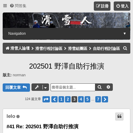
問答集
註冊
登入
Navigation
▼
搜
滑雪人論壇
滑雪行程討論區
滑雪組團區
自助行程討論區
尋
202501 野澤自助行推演
版主:
norman
搜尋
進階搜尋
回覆文章
第
3
頁 (共
7
頁)
上一頁
1
2
3
4
5
7
下一頁
124 篇文章
…
lelo
#41 Re: 202501 野澤自助行推演