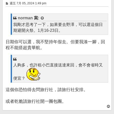
文
週五 7月 05, 2024 1:49 pm
章
norman
寫:
我剛才思考了一下，如果要去野澤，可以選這個日
期避開火祭。1月16-23日。
日期你可以選，我不堅持年假去。但要我湊一腳，回
程不能搭超貴華航。
人夠多，也許租小巴直接送達來回，會不會省時又
便宜？
這個你恐怕得去問旅行社，請旅行社安排。
或者乾脆請旅行社開一團包團。
回
頂