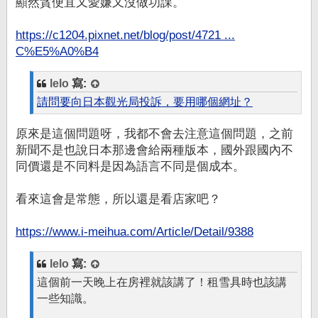
顯然貪便宜又愛嫌又沒做功課。
https://c1204.pixnet.net/blog/post/4721 ...
C%E5%A0%B4
lelo
寫:
請問要向日本觀光局投訴，要用哪個網址？
原來是這個問題呀，我都不會去注意這個問題，之前
新聞不是也說日本那邊會給兩種版本，國外跟國內不
同價還是不同料是因為語言不同是個成本。
看來這會是常態，所以還是看店家吧？
https://www.i-meihua.com/Article/Detail/9388
lelo
寫:
這個前一天晚上在房裡就該講了！租雪具時也該講
一些知識。