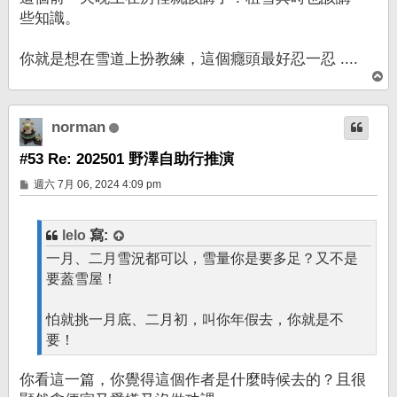
些知識。
你就是想在雪道上扮教練，這個癮頭最好忍一忍 ....
回
頂
端
norman
#53 Re: 202501 野澤自助行推演
文
週六 7月 06, 2024 4:09 pm
章
lelo
寫:
一月、二月雪況都可以，雪量你是要多足？又不是
要蓋雪屋！
怕就挑一月底、二月初，叫你年假去，你就是不
要！
你看這一篇，你覺得這個作者是什麼時候去的？且很