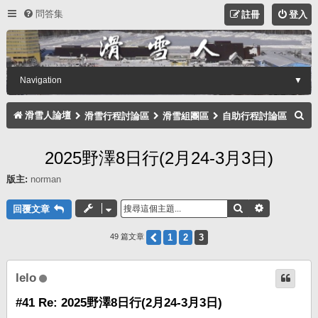
問答集
註冊
登入
Navigation
▼
搜
滑雪人論壇
滑雪行程討論區
滑雪組團區
自助行程討論區
尋
2025野澤8日行(2月24-3月3日)
版主:
norman
搜尋
進階搜尋
回覆文章
上一頁
1
2
3
49 篇文章
lelo
#41 Re: 2025野澤8日行(2月24-3月3日)