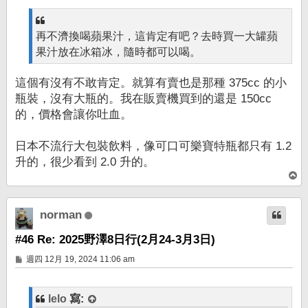
再不濟換喝蘋果汁，這肯定有吧？去時買一大罐蘋
果汁放在冰箱冰，隨時都可以喝。
這個有沒有不敢肯定。就算有賣也是那種 375cc 的小
瓶裝，沒有大瓶的。我在販賣機買到的還是 150cc
的，價格會讓你吐血。
日本不流行大包裝飲料，像可口可樂寶特瓶都只有 1.2
升的，很少看到 2.0 升的。
回
頂
端
norman
#46 Re: 2025野澤8日行(2月24-3月3日)
文
週四 12月 19, 2024 11:06 am
章
lelo
寫: