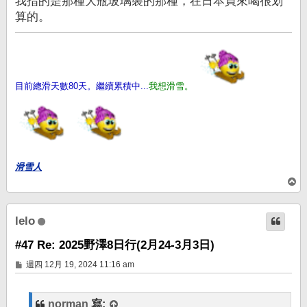
我指的是那種大瓶玻璃裝的那種，在日本買來喝很划
算的。
目前總滑天數80天。繼續累積中...
我想滑雪。
滑雪人
回
頂
端
lelo
#47 Re: 2025野澤8日行(2月24-3月3日)
文
週四 12月 19, 2024 11:16 am
章
norman
寫: