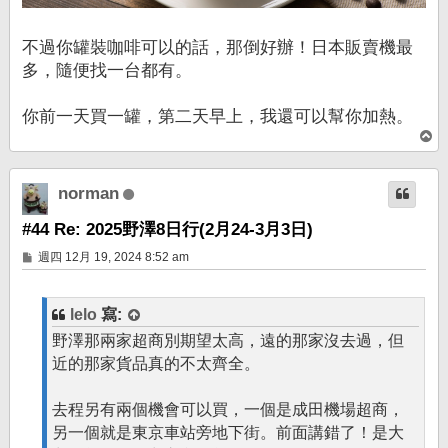
不過你罐裝咖啡可以的話，那倒好辦！日本販賣機最
多，隨便找一台都有。
你前一天買一罐，第二天早上，我還可以幫你加熱。
回
頂
端
norman
#44 Re: 2025野澤8日行(2月24-3月3日)
文
週四 12月 19, 2024 8:52 am
章
lelo
寫:
野澤那兩家超商別期望太高，遠的那家沒去過，但
近的那家貨品真的不太齊全。
去程另有兩個機會可以買，一個是成田機場超商，
另一個就是東京車站旁地下街。前面講錯了！是大