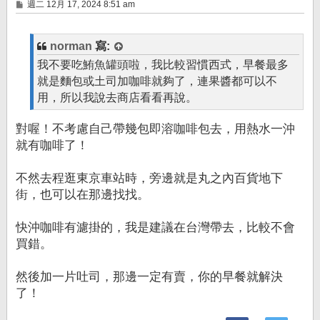
文
週二 12月 17, 2024 8:51 am
章
norman
寫:
我不要吃鮪魚罐頭啦，我比較習慣西式，早餐最多
就是麵包或土司加咖啡就夠了，連果醬都可以不
用，所以我說去商店看看再說。
對喔！不考慮自己帶幾包即溶咖啡包去，用熱水一沖
就有咖啡了！
不然去程逛東京車站時，旁邊就是丸之內百貨地下
街，也可以在那邊找找。
快沖咖啡有濾掛的，我是建議在台灣帶去，比較不會
買錯。
然後加一片吐司，那邊一定有賣，你的早餐就解決
了！