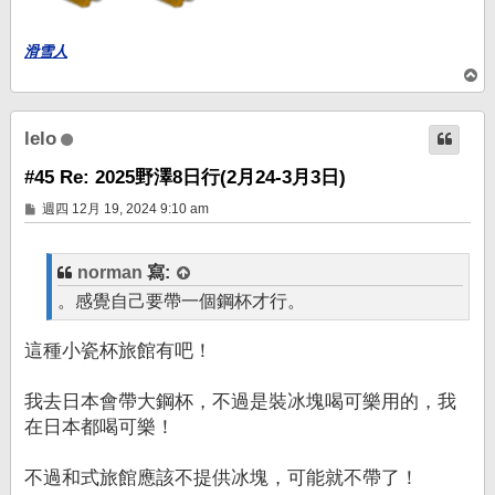
滑雪人
回
頂
端
lelo
#45 Re: 2025野澤8日行(2月24-3月3日)
文
週四 12月 19, 2024 9:10 am
章
norman
寫:
。感覺自己要帶一個鋼杯才行。
這種小瓷杯旅館有吧！
我去日本會帶大鋼杯，不過是裝冰塊喝可樂用的，我
在日本都喝可樂！
不過和式旅館應該不提供冰塊，可能就不帶了！