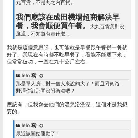
丸百貨，不是丸之內百貨。
我們應該在成田機場超商解決早
餐，我會順便買午餐。
大丸百貨我則沒
逛過，不知道有賣什麼 ....
我就是這個意思呀，也可能就是早餐跟午餐併一餐就
好了。我現在有時都不吃早餐了，看能不能瘦下來，
但常常破功，一直在九十公斤左右。
lelo
寫:
那是單人房，對一個人來說夠大了！而且附衛浴，
野澤你訂那間沒附衛浴吧？
應該有，但我會去他們的溫泉浴洗澡，這個才是我想
要的。
lelo
寫:
最近該開始運動了！