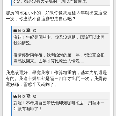
city，都是沒有大浴場的，所以才會便宜。
那房間肯定小小的，如果你像我這樣四年就出去這麼
一次，你應該不會這麼想虐自己吧？
lelo
寫:
沒錯！年紀是個關卡。你又沒運動，應該可以比照
我的情況。
疫情停滑兩年後，我開始滑的第一年，都沒完全把
雪感找回來。去年才算比較進入情況 ...
我應該還好，畢竟我家工作算粗重的，基本力氣還是
有的。我這十幾年都是隔三四年才出門一次，我覺得
還好耶，雪感半天就夠了。
lelo
寫:
對喔！不考慮自己帶幾包即溶咖啡包去，用熱水一
沖就有咖啡了！