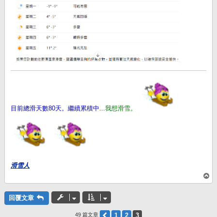
目前總滑天數80天。繼續累積中...
我想滑雪。
滑雪人
回
頂
端
回覆文章
上一頁
1
2
3
49 篇文章