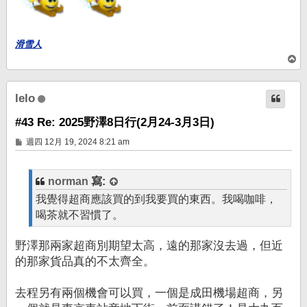
滑雪人
回
頂
端
lelo
#43 Re: 2025野澤8日行(2月24-3月3日)
文
週四 12月 19, 2024 8:21 am
章
norman
寫:
我覺得超商應該買的到我要買的東西。我喝咖啡，
喝茶就不習慣了。
野澤那兩家超商別期望太高，遠的那家沒去過，但近
的那家貨品真的不太齊全。
去程另有兩個機會可以買，一個是成田機場超商，另