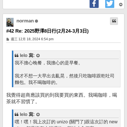
回
頂
端
norman
#42 Re: 2025野澤8日行(2月24-3月3日)
文
週三 12月 18, 2024 6:54 pm
章
lelo
寫:
我不擔心晚餐，我擔心的是早餐。
我才不想一大早出去亂晃，然後只吃咖啡跟乾吐司
麵包。我不喝咖啡的。
我覺得超商應該買的到我要買的東西。我喝咖啡，喝
茶就不習慣了。
lelo
寫:
嘿！嘿！我上次訂的 unizo (關門了)跟這次訂的 new