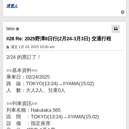
滑雪人
回
頂
端
lelo
#28 Re: 2025野澤8日行(2月24-3月3日) 交通行程
文
週五 1月 24, 2025 10:00 am
章
2/24 的票訂了！
==基本資料==
乘車日：02/24/2025
路 線：TOKYO(13:24)→IIYAMA(15:02)
人 數：大人2人、兒童0人
==列車資訊==
列車名稱：Hakutaka 565
區 間 ：TOKYO(13:24)→IIYAMA(15:02)
設 備 ：指定座席