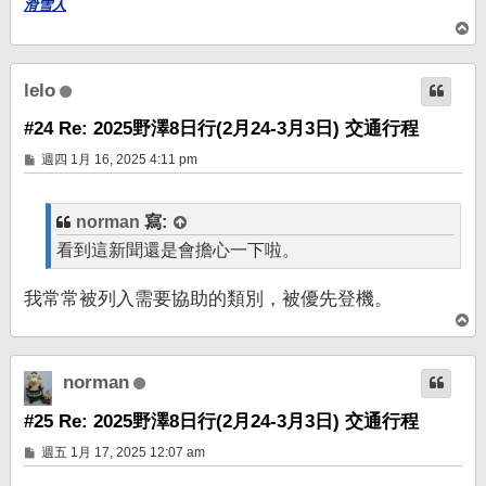
滑雪人
回
頂
端
lelo
#24 Re: 2025野澤8日行(2月24-3月3日) 交通行程
文
週四 1月 16, 2025 4:11 pm
章
norman
寫:
看到這新聞還是會擔心一下啦。
我常常被列入需要協助的類別，被優先登機。
回
頂
端
norman
#25 Re: 2025野澤8日行(2月24-3月3日) 交通行程
文
週五 1月 17, 2025 12:07 am
章