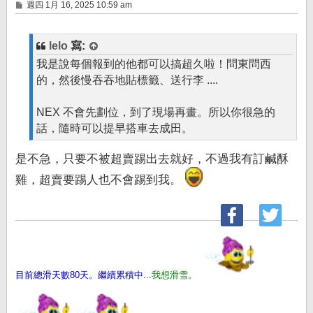
文
週四 1月 16, 2025 10:59 am
章
lelo
寫:
我是說每個報到的他都可以搞超久啦！問東問西
的，然後慢吞吞地貼標籤、送行李 ....
NEX 不會先劃位，到了現場再畫。所以你很急的
話，隨時可以提早搭車去成田。
是不急，只要不被超賣踢出去就好，不過我有訂鹹酥
雞，超賣要踢人也不會踢到我。
目前總滑天數80天。繼續累積中...
我想滑雪。