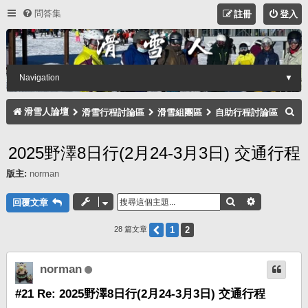
問答集
註冊
登入
Navigation
▼
搜
滑雪人論壇
滑雪行程討論區
滑雪組團區
自助行程討論區
尋
2025野澤8日行(2月24-3月3日) 交通行程
版主:
norman
搜尋
進階搜尋
回覆文章
上一頁
1
2
28 篇文章
norman
#21 Re: 2025野澤8日行(2月24-3月3日) 交通行程