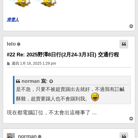
滑雪人
回
頂
端
lelo
#22 Re: 2025野澤8日行(2月24-3月3日) 交通行程
文
週四 1月 16, 2025 1:29 pm
章
norman
寫:
是不急，只要不被超賣踢出去就好，不過我有訂鹹
酥雞，超賣要踢人也不會踢到我。
現在都電腦訂位，不太會出這種事了 ...
回
頂
端
norman