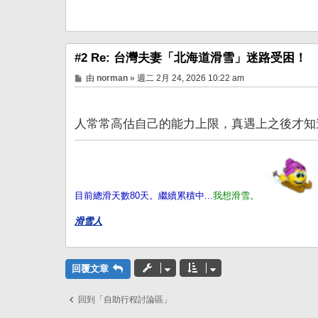
#2 Re: 台灣夫妻「北海道滑雪」迷路受困！ 
文
由
norman
»
週二 2月 24, 2026 10:22 am
章
人常常高估自己的能力上限，真遇上之後才
目前總滑天數80天。繼續累積中...
我想滑雪。
滑雪人
回覆文章
回到「自助行程討論區」