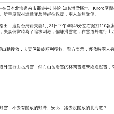
午在日本北海道余市郡赤井川村的知名滑雪勝地「Kiroro度
。所幸度假村巡邏隊及時趕往救援，兩人並無受傷。
出，這對台灣籍夫妻1月31日下午4時45分左右撥打110報
，夫妻倆當時為了追求刺激，偏離滑雪道，在雪道外進行山
員立即出動搜救，夫妻倆最終順利獲救。警方表示，獲救時兩人
道外進行山岳滑雪，然而山岳滑雪的林間雪道未經過壓雪，
野雪，不去有開放的野澤、安比，跑去沒開放的北海道？