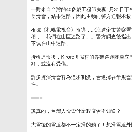
章
一對來自台灣的40多歲工程師夫妻1月31日下
岳滑雪，結果迷路，因此主動向警方通報求救
根據《札幌電視台》報導，北海道余市警察署指
稱，「我們在山區迷路了」。警方調查後指出
不慎在山中迷路。
接獲通報後，Kiroro度假村的專業巡邏隊
好，並沒有受傷。
許多資深滑雪客為追求刺激，會選擇在常規雪
性。
====
說真的，台灣人滑雪什麼程度會不知道？
大雪後的雪道都不一定滑的動了！想滑雪道外