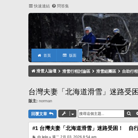
快速連結
問答集
首頁
版面
滑雪人論壇
滑雪行程討論區
滑雪組團區
自助行程
台灣夫妻「北海道滑雪」迷路受困
版主:
norman
搜
回覆文章
#1 台灣夫妻「北海道滑雪」迷路受困！ 自行
文
由
lelo
»
週二 2月 03, 2026 8:54 am