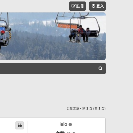
註冊
登入
搜
尋
2 篇文章 • 第
1
頁 (共
1
頁)
lelo