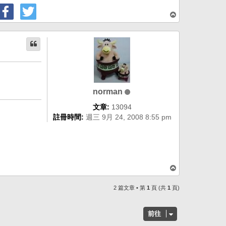
回
頂
端
norman
文章:
13094
註冊時間:
週三 9月 24, 2008 8:55 pm
回
頂
端
2 篇文章 • 第
1
頁 (共
1
頁)
前往