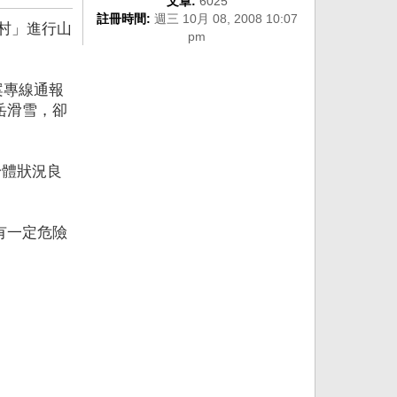
文章:
6025
註冊時間:
週三 10月 08, 2008 10:07
假村」進行山
pm
案專線通報
岳滑雪，卻
身體狀況良
有一定危險