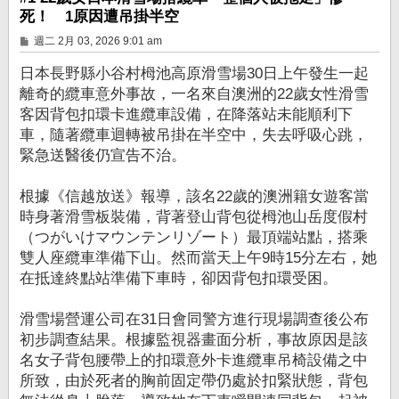
死！ 1原因遭吊掛半空
文
週二 2月 03, 2026 9:01 am
章
日本長野縣小谷村栂池高原滑雪場30日上午發生一起
離奇的纜車意外事故，一名來自澳洲的22歲女性滑雪
客因背包扣環卡進纜車設備，在降落站未能順利下
車，隨著纜車迴轉被吊掛在半空中，失去呼吸心跳，
緊急送醫後仍宣告不治。
根據《信越放送》報導，該名22歲的澳洲籍女遊客當
時身著滑雪板裝備，背著登山背包從栂池山岳度假村
（つがいけマウンテンリゾート）最頂端站點，搭乘
雙人座纜車準備下山。然而當天上午9時15分左右，她
在抵達終點站準備下車時，卻因背包扣環受困。
滑雪場營運公司在31日會同警方進行現場調查後公布
初步調查結果。根據監視器畫面分析，事故原因是該
名女子背包腰帶上的扣環意外卡進纜車吊椅設備之中
所致，由於死者的胸前固定帶仍處於扣緊狀態，背包