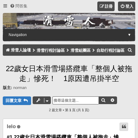
問答集
註冊
登入
Navigation
▼
搜
滑雪人論壇
滑雪行程討論區
滑雪組團區
自助行程討論區
尋
22歲女日本滑雪場搭纜車「整個人被拖
走」慘死！ 1原因遭吊掛半空
版主:
norman
搜尋
進階搜尋
回覆文章
2 篇文章 • 第
1
頁 (共
1
頁)
lelo
#1 22歲女日本滑雪場搭纜車「整個人被拖走」慘