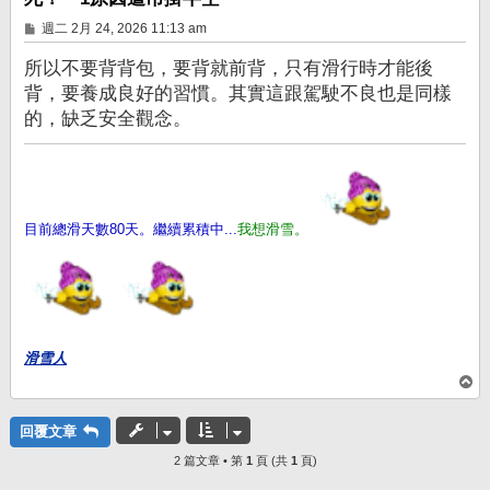
文
週二 2月 24, 2026 11:13 am
章
所以不要背背包，要背就前背，只有滑行時才能後
背，要養成良好的習慣。其實這跟駕駛不良也是同樣
的，缺乏安全觀念。
目前總滑天數80天。繼續累積中...
我想滑雪。
滑雪人
回
頂
端
回覆文章
2 篇文章 • 第
1
頁 (共
1
頁)