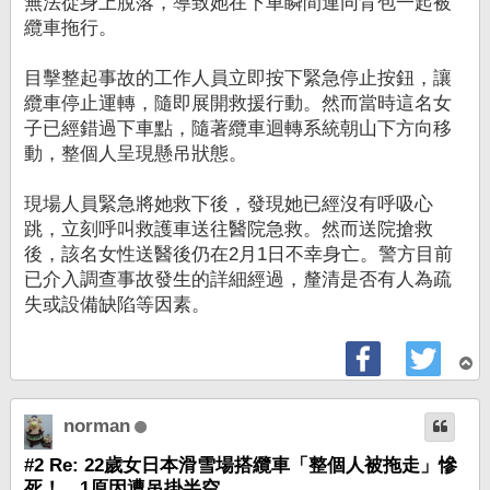
無法從身上脫落，導致她在下車瞬間連同背包一起被
纜車拖行。
目擊整起事故的工作人員立即按下緊急停止按鈕，讓
纜車停止運轉，隨即展開救援行動。然而當時這名女
子已經錯過下車點，隨著纜車迴轉系統朝山下方向移
動，整個人呈現懸吊狀態。
現場人員緊急將她救下後，發現她已經沒有呼吸心
跳，立刻呼叫救護車送往醫院急救。然而送院搶救
後，該名女性送醫後仍在2月1日不幸身亡。警方目前
已介入調查事故發生的詳細經過，釐清是否有人為疏
失或設備缺陷等因素。
回
頂
端
norman
#2 Re: 22歲女日本滑雪場搭纜車「整個人被拖走」慘
死！ 1原因遭吊掛半空