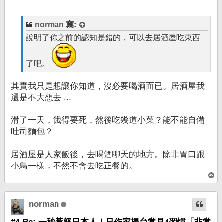
章
norman
寫:
說明了你之前的認知是錯的，可以去居酒屋吃東西
了吧。
其實我只是想讓你知道，沒必要喝酒而已。居酒屋我
還是不大想去 ...
滑了一天，餓得要死，然後吃幾道小菜？能不能自備
吐司麵包？
居酒屋是人家飯後，去喝酒聊天的地方。除非胃口跟
小鳥一樣，不然不會去吃正餐的。
回
頂
端
norman
#4 Re: 一秒惹怒日本人！日作家揭台常見4習慣「非常