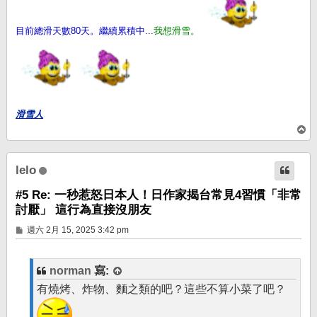
目前總滑天數80天。繼續累積中...
我想滑雪。
滑雪人
回
頂
端
lelo
#5 Re: 一秒惹怒日本人！日作家揭台常見4習慣「非常
討厭」 這行為直接沒朋友
文
週六 2月 15, 2025 3:42 pm
章
norman
寫:
有燒烤、炸物、麵之類的吧？這些不算小菜了吧？