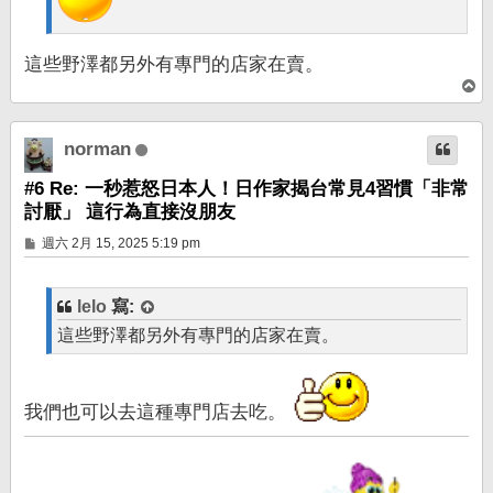
這些野澤都另外有專門的店家在賣。
回
頂
端
norman
#6 Re: 一秒惹怒日本人！日作家揭台常見4習慣「非常
討厭」 這行為直接沒朋友
文
週六 2月 15, 2025 5:19 pm
章
lelo
寫:
這些野澤都另外有專門的店家在賣。
我們也可以去這種專門店去吃。