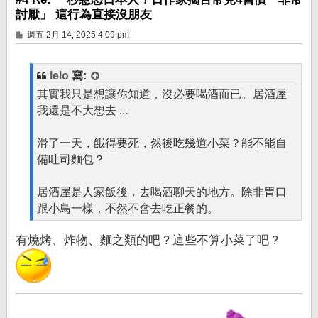
討厭」 這行為直接沒朋友
文
週五 2月 14, 2025 4:09 pm
章
lelo
寫:
其實我只是想讓你知道，沒必要喝酒而已。居酒屋
我還是不大想去 ...
滑了一天，餓得要死，然後吃幾道小菜？能不能自
備吐司麵包？
居酒屋是人家飯後，去喝酒聊天的地方。除非胃口
跟小鳥一樣，不然不會去吃正餐的。
有燒烤、炸物、麵之類的吧？這些不算小菜了吧？