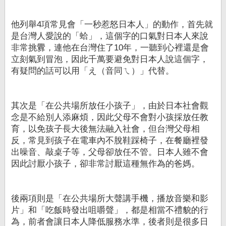
他列舉4項常見會「一秒惹怒日本人」的動作，首先就
是台灣人愛說的「蛤」，這個字的口氣對日本人來說
非常挑釁，連他在台灣住了10年，一聽到心裡還是會
立刻氣到冒泡，因此千萬要避免對日本人說這個字，
有疑問的話可以用「え（音同ㄟ）」代替。
其次是「在公共場所放任小孩子」，由於日本社會觀
念是不給別人添麻煩，因此父母不會對小孩採放任教
育，以免孩子長大後無法融入社會，但台灣父母相
反，常見到孩子在電車內不脫鞋踩椅子，在餐廳裡發
出噪音、敲桌子等，父母卻放任不管。日本人雖不會
因此討厭小孩子，卻非常討厭這種無作為的爸媽。
後兩項則是「在公共場所大聲講手機，播放音樂和影
片」和「吃飯時發出咀嚼聲」，都是相當不禮貌的行
為，前者會讓日本人降低服務水準，後者則是很多日