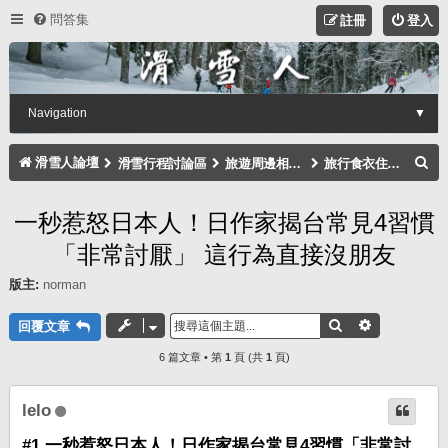
問答集
註冊
登入
Navigation
▼
搜
滑雪人論壇
滑雪行程討論區
旅遊周邊相關注意事項討論區
旅行食衣住行討論區
尋
一秒惹怒日本人！日作家揭台常見4習慣
「非常討厭」 這行為直接沒朋友
版主:
norman
搜尋
進階搜尋
回覆文章
6 篇文章 • 第
1
頁 (共
1
頁)
lelo
#1 一秒惹怒日本人！日作家揭台常見4習慣「非常討