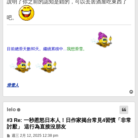
說明了你之前的認知是錯的，可以去居酒屋吃東西了
吧。
目前總滑天數80天。繼續累積中...
我想滑雪。
滑雪人
回
頂
端
lelo
#3 Re: 一秒惹怒日本人！日作家揭台常見4習慣「非常
討厭」 這行為直接沒朋友
文
週三 2月 12, 2025 12:38 pm