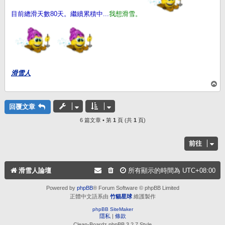
目前總滑天數80天。繼續累積中...
我想滑雪。
滑雪人
回
頂
端
回覆文章
6 篇文章 • 第
1
頁 (共
1
頁)
前往
滑雪人論壇
所有顯示的時間為
UTC+08:00
Powered by
phpBB
® Forum Software © phpBB Limited
正體中文語系由
竹貓星球
維護製作
phpBB SiteMaker
隱私
|
條款
Clean-Boardz phpBB 3.2.7 Style