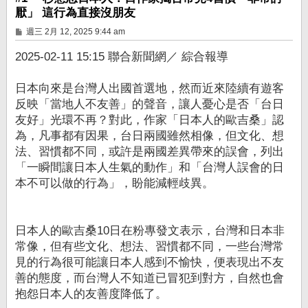
厭」 這行為直接沒朋友
文
週三 2月 12, 2025 9:44 am
章
2025-02-11 15:15 聯合新聞網／ 綜合報導
日本向來是台灣人出國首選地，然而近來陸續有遊客
反映「當地人不友善」的聲音，讓人憂心是否「台日
友好」光環不再？對此，作家「日本人的歐吉桑」認
為，凡事都有因果，台日兩國雖然相像，但文化、想
法、習慣都不同，或許是兩國差異帶來的誤會，列出
「一瞬間讓日本人生氣的動作」和「台灣人誤會的日
本不可以做的行為」，盼能減輕歧異。
日本人的歐吉桑10日在粉專發文表示，台灣和日本非
常像，但有些文化、想法、習慣都不同，一些台灣常
見的行為很可能讓日本人感到不愉快，便表現出不友
善的態度，而台灣人不知道已冒犯到對方，自然也會
抱怨日本人的友善度降低了。