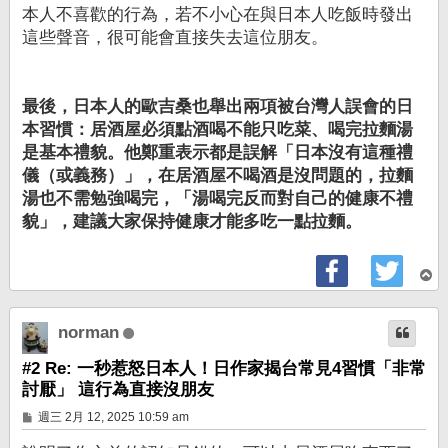
本人不喜歡的行為，若不小心在與日本人吃飯時發出
這些聲音，很可能會直接失去這位朋友。
最後，日本人的歐吉桑也舉出兩項被台灣人誤會的日
本習慣：居酒屋必須點酒喝不能只吃菜、喝完拉麵湯
是基本禮貌。他鄭重表示都是誤解「日本沒有這種禮
儀（或義務）」，在居酒屋不喝酒是沒問題的，拉麵
湯也不需勉強喝完，「湯喝完反而對自己的健康不禮
貌」，建議大家保持健康才能多吃一點拉麵。
回
頂
端
norman
#2 Re: 一秒惹怒日本人！日作家揭台常見4習慣「非常
討厭」 這行為直接沒朋友
文
週三 2月 12, 2025 10:59 am
章