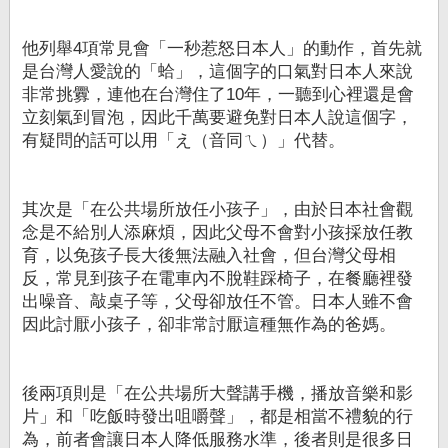
他列舉4項常見會「一秒惹怒日本人」的動作，首先就
是台灣人愛說的「蛤」，這個字的口氣對日本人來說
非常挑釁，連他在台灣住了10年，一聽到心裡還是會
立刻氣到冒泡，因此千萬要避免對日本人說這個字，
有疑問的話可以用「え（音同ㄟ）」代替。
其次是「在公共場所放任小孩子」，由於日本社會觀
念是不給別人添麻煩，因此父母不會對小孩採放任教
育，以免孩子長大後無法融入社會，但台灣父母相
反，常見到孩子在電車內不脫鞋踩椅子，在餐廳裡發
出噪音、敲桌子等，父母卻放任不管。日本人雖不會
因此討厭小孩子，卻非常討厭這種無作為的爸媽。
後兩項則是「在公共場所大聲講手機，播放音樂和影
片」和「吃飯時發出咀嚼聲」，都是相當不禮貌的行
為，前者會讓日本人降低服務水準，後者則是很多日