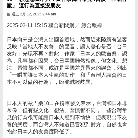
厭」 這行為直接沒朋友
文
週三 2月 12, 2025 9:44 am
章
2025-02-11 15:15 聯合新聞網／ 綜合報導
日本向來是台灣人出國首選地，然而近來陸續有遊客
反映「當地人不友善」的聲音，讓人憂心是否「台日
友好」光環不再？對此，作家「日本人的歐吉桑」認
為，凡事都有因果，台日兩國雖然相像，但文化、想
法、習慣都不同，或許是兩國差異帶來的誤會，列出
「一瞬間讓日本人生氣的動作」和「台灣人誤會的日
本不可以做的行為」，盼能減輕歧異。
日本人的歐吉桑10日在粉專發文表示，台灣和日本非
常像，但有些文化、想法、習慣都不同，一些台灣常
見的行為很可能讓日本人感到不愉快，便表現出不友
善的態度，而台灣人不知道已冒犯到對方，自然也會
抱怨日本人的友善度降低了。