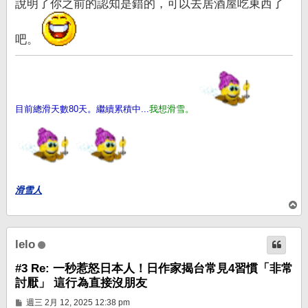
說明了你之前的認知是錯的，可以去居酒屋吃東西了
吧。
目前總滑天數80天。繼續累積中...
我想滑雪。
滑雪人
回
頂
端
lelo
#3 Re: 一秒惹怒日本人！日作家揭台常見4習慣「非常
討厭」 這行為直接沒朋友
文
週三 2月 12, 2025 12:38 pm