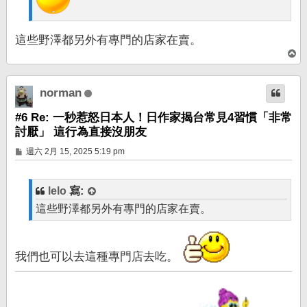
這些野澤都另外有專門的店家在賣。
回
頂
端
norman
#6 Re: 一秒惹怒日本人！日作家揭台常見4習慣「非常
討厭」 這行為直接沒朋友
文
週六 2月 15, 2025 5:19 pm
章
lelo
寫:
這些野澤都另外有專門的店家在賣。
我們也可以去這種專門店去吃。