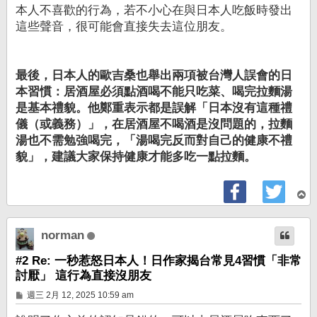
本人不喜歡的行為，若不小心在與日本人吃飯時發出
這些聲音，很可能會直接失去這位朋友。
最後，日本人的歐吉桑也舉出兩項被台灣人誤會的日
本習慣：居酒屋必須點酒喝不能只吃菜、喝完拉麵湯
是基本禮貌。他鄭重表示都是誤解「日本沒有這種禮
儀（或義務）」，在居酒屋不喝酒是沒問題的，拉麵
湯也不需勉強喝完，「湯喝完反而對自己的健康不禮
貌」，建議大家保持健康才能多吃一點拉麵。
回
頂
端
norman
#2 Re: 一秒惹怒日本人！日作家揭台常見4習慣「非常
討厭」 這行為直接沒朋友
文
週三 2月 12, 2025 10:59 am
章