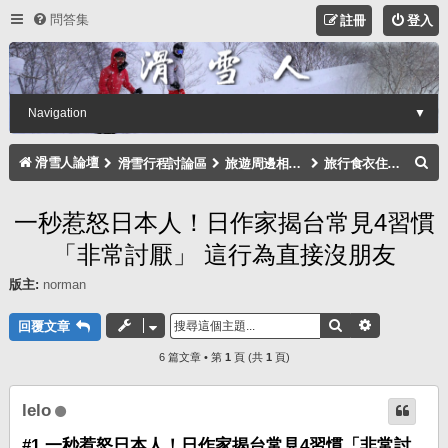
問答集
註冊
登入
Navigation
▼
搜
滑雪人論壇
滑雪行程討論區
旅遊周邊相關注意事項討論區
旅行食衣住行討論區
尋
一秒惹怒日本人！日作家揭台常見4習慣
「非常討厭」 這行為直接沒朋友
版主:
norman
搜尋
進階搜尋
回覆文章
6 篇文章 • 第
1
頁 (共
1
頁)
lelo
#1 一秒惹怒日本人！日作家揭台常見4習慣「非常討