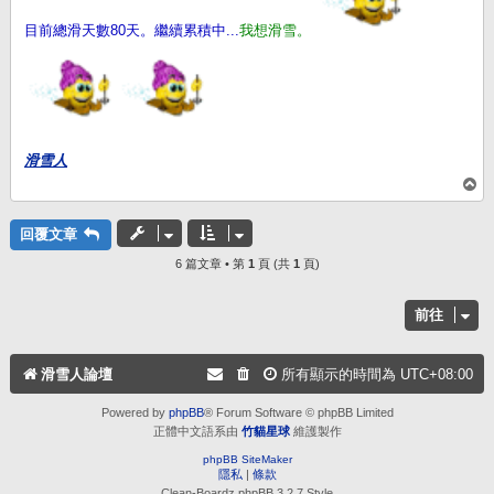
目前總滑天數80天。繼續累積中...
我想滑雪。
滑雪人
回
頂
端
回覆文章
6 篇文章 • 第
1
頁 (共
1
頁)
前往
滑雪人論壇
所有顯示的時間為
UTC+08:00
Powered by
phpBB
® Forum Software © phpBB Limited
正體中文語系由
竹貓星球
維護製作
phpBB SiteMaker
隱私
|
條款
Clean-Boardz phpBB 3.2.7 Style