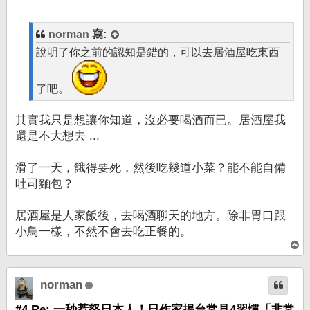
章
norman
寫:
說明了你之前的認知是錯的，可以去居酒屋吃東西
了吧。
其實我只是想讓你知道，沒必要喝酒而已。居酒屋我
還是不大想去 ...
滑了一天，餓得要死，然後吃幾道小菜？能不能自備
吐司麵包？
居酒屋是人家飯後，去喝酒聊天的地方。除非胃口跟
小鳥一樣，不然不會去吃正餐的。
回
頂
端
norman
#4 Re: 一秒惹怒日本人！日作家揭台常見4習慣「非常