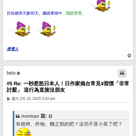
目前總滑天數80天。繼續累積中...
我想滑雪。
滑雪人
回
頂
端
lelo
#5 Re: 一秒惹怒日本人！日作家揭台常見4習慣「非常
討厭」 這行為直接沒朋友
文
週六 2月 15, 2025 3:42 pm
章
norman
寫:
有燒烤、炸物、麵之類的吧？這些不算小菜了吧？