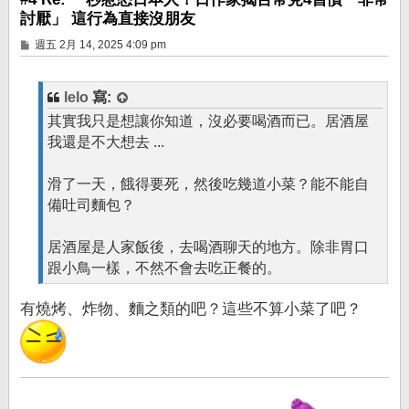
討厭」 這行為直接沒朋友
文
週五 2月 14, 2025 4:09 pm
章
lelo
寫:
其實我只是想讓你知道，沒必要喝酒而已。居酒屋
我還是不大想去 ...
滑了一天，餓得要死，然後吃幾道小菜？能不能自
備吐司麵包？
居酒屋是人家飯後，去喝酒聊天的地方。除非胃口
跟小鳥一樣，不然不會去吃正餐的。
有燒烤、炸物、麵之類的吧？這些不算小菜了吧？