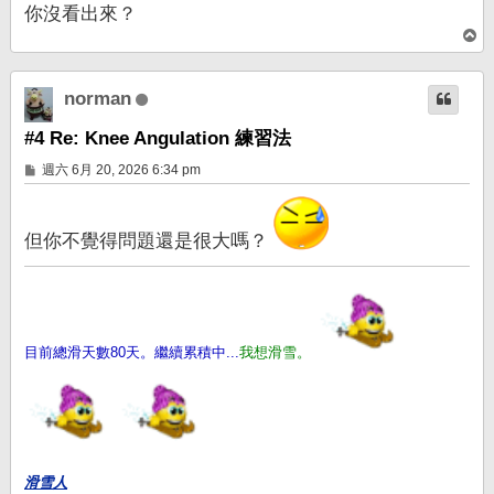
你沒看出來？
回
頂
端
norman
#4 Re: Knee Angulation 練習法
文
週六 6月 20, 2026 6:34 pm
章
但你不覺得問題還是很大嗎？
目前總滑天數80天。繼續累積中...
我想滑雪。
滑雪人