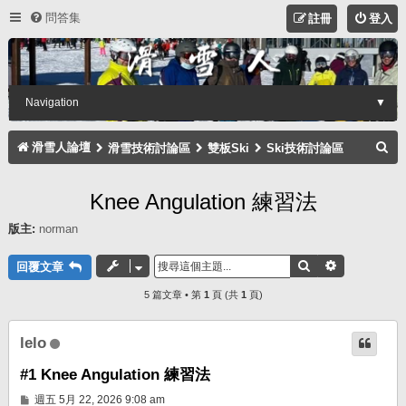
問答集
註冊
登入
Navigation
▼
搜
滑雪人論壇
滑雪技術討論區
雙板Ski
Ski技術討論區
尋
Knee Angulation 練習法
版主:
norman
搜尋
進階搜尋
回覆文章
5 篇文章 • 第
1
頁 (共
1
頁)
lelo
#1 Knee Angulation 練習法
文
週五 5月 22, 2026 9:08 am