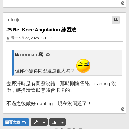
回
頂
端
lelo
#5 Re: Knee Angulation 練習法
文
週一 6月 22, 2026 9:21 am
章
norman
寫:
但你不覺得問題還是很大嗎？
去野澤時是有問題沒錯，那時剛換雪靴，canting 沒
做，轉換滑雪狀態時會卡卡的。
不過之後做好 canting，現在沒問題了！
回
頂
端
回覆文章