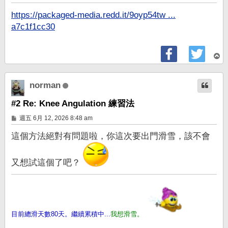
章
https://packaged-media.redd.it/9oyp54tw ...
a7c1f1cc30
回
頂
端
norman
#2 Re: Knee Angulation 練習法
文
週五 6月 12, 2026 8:48 am
章
這個方法絕對有問題啦，你這次要出門滑雪，該不會
又想試這個了吧？
目前總滑天數80天。繼續累積中...
我想滑雪。