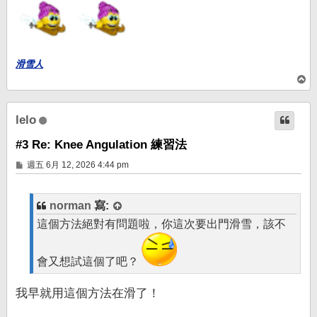
滑雪人
回
頂
端
lelo
#3 Re: Knee Angulation 練習法
文
週五 6月 12, 2026 4:44 pm
章
norman
寫:
這個方法絕對有問題啦，你這次要出門滑雪，該不
會又想試這個了吧？
我早就用這個方法在滑了！