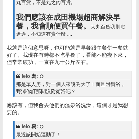
丸百貨，不是丸之內百貨。
我們應該在成田機場超商解決早
餐，我會順便買午餐。
大丸百貨我則沒
逛過，不知道有賣什麼 ....
我就是這個意思呀，也可能就是早餐跟午餐併一餐就
好了。我現在有時都不吃早餐了，看能不能瘦下來，
但常常破功，一直在九十公斤左右。
lelo
寫:
那是單人房，對一個人來說夠大了！而且附衛浴，
野澤你訂那間沒附衛浴吧？
應該有，但我會去他們的溫泉浴洗澡，這個才是我想
要的。
lelo
寫:
最近該開始運動了！