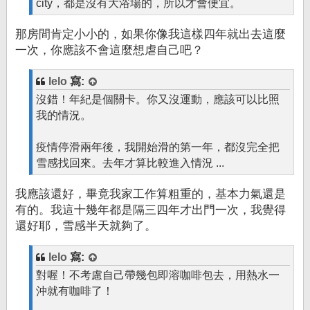
city，都是沒有大浴場的，所以才會便宜。
那房間肯定小小的，如果你像我這樣四年就出去這麼
一次，你應該不會這麼想虐自己吧？
lelo
寫:
沒錯！年紀是個關卡。你又沒運動，應該可以比照
我的情況。
疫情停滑兩年後，我開始滑的第一年，都沒完全把
雪感找回來。去年才算比較進入情況 ...
我應該還好，畢竟我家工作算粗重的，基本力氣還是
有的。我這十幾年都是隔三四年才出門一次，我覺得
還好耶，雪感半天就夠了。
lelo
寫:
對喔！不考慮自己帶幾包即溶咖啡包去，用熱水一
沖就有咖啡了！