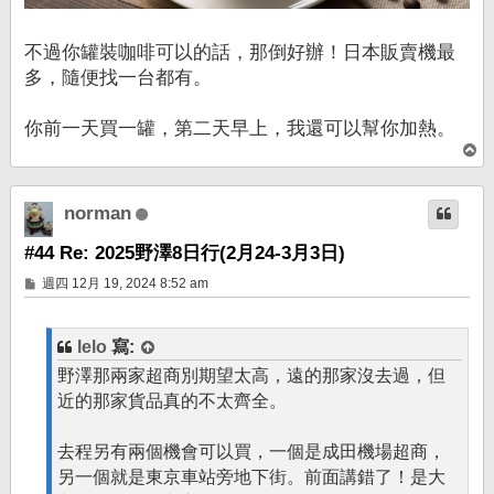
不過你罐裝咖啡可以的話，那倒好辦！日本販賣機最
多，隨便找一台都有。
你前一天買一罐，第二天早上，我還可以幫你加熱。
回
頂
端
norman
#44 Re: 2025野澤8日行(2月24-3月3日)
文
週四 12月 19, 2024 8:52 am
章
lelo
寫:
野澤那兩家超商別期望太高，遠的那家沒去過，但
近的那家貨品真的不太齊全。
去程另有兩個機會可以買，一個是成田機場超商，
另一個就是東京車站旁地下街。前面講錯了！是大