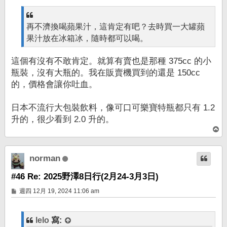
再不濟換喝蘋果汁，這肯定有吧？去時買一大罐蘋
果汁放在冰箱冰，隨時都可以喝。
這個有沒有不敢肯定。就算有賣也是那種 375cc 的小
瓶裝，沒有大瓶的。我在販賣機買到的還是 150cc
的，價格會讓你吐血。
日本不流行大包裝飲料，像可口可樂寶特瓶都只有 1.2
升的，很少看到 2.0 升的。
回
頂
端
norman
#46 Re: 2025野澤8日行(2月24-3月3日)
文
週四 12月 19, 2024 11:06 am
章
lelo
寫: