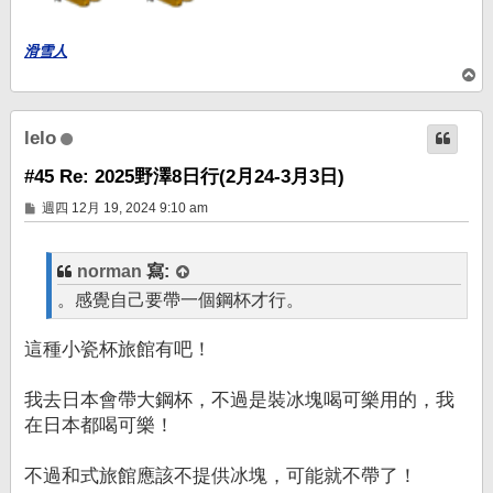
滑雪人
回
頂
端
lelo
#45 Re: 2025野澤8日行(2月24-3月3日)
文
週四 12月 19, 2024 9:10 am
章
norman
寫:
。感覺自己要帶一個鋼杯才行。
這種小瓷杯旅館有吧！
我去日本會帶大鋼杯，不過是裝冰塊喝可樂用的，我
在日本都喝可樂！
不過和式旅館應該不提供冰塊，可能就不帶了！