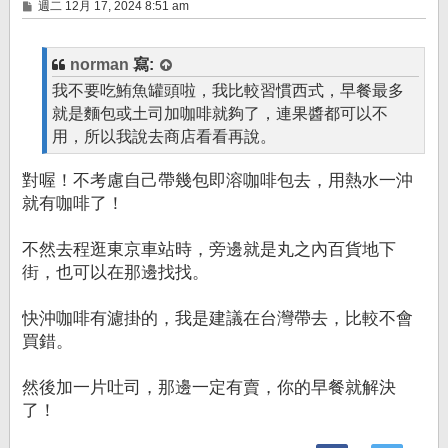
文
週二 12月 17, 2024 8:51 am
章
norman
寫:
我不要吃鮪魚罐頭啦，我比較習慣西式，早餐最多
就是麵包或土司加咖啡就夠了，連果醬都可以不
用，所以我說去商店看看再說。
對喔！不考慮自己帶幾包即溶咖啡包去，用熱水一沖
就有咖啡了！
不然去程逛東京車站時，旁邊就是丸之內百貨地下
街，也可以在那邊找找。
快沖咖啡有濾掛的，我是建議在台灣帶去，比較不會
買錯。
然後加一片吐司，那邊一定有賣，你的早餐就解決
了！