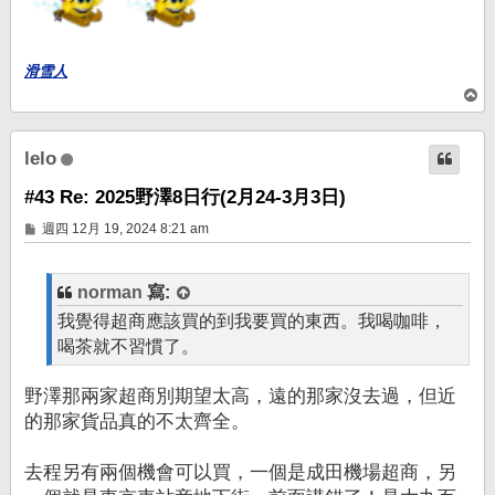
滑雪人
回
頂
端
lelo
#43 Re: 2025野澤8日行(2月24-3月3日)
文
週四 12月 19, 2024 8:21 am
章
norman
寫:
我覺得超商應該買的到我要買的東西。我喝咖啡，
喝茶就不習慣了。
野澤那兩家超商別期望太高，遠的那家沒去過，但近
的那家貨品真的不太齊全。
去程另有兩個機會可以買，一個是成田機場超商，另