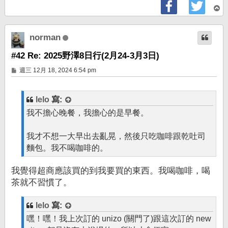
回
頂
端
norman
#42 Re: 2025野澤8日行(2月24-3月3日)
文
週三 12月 18, 2024 6:54 pm
章
lelo
寫:
我不擔心晚餐，我擔心的是早餐。
我才不想一大早出去亂晃，然後只吃咖啡跟乾吐司
麵包。我不喝咖啡的。
我覺得超商應該買的到我要買的東西。我喝咖啡，喝
茶就不習慣了。
lelo
寫:
嘿！嘿！我上次訂的 unizo (關門了)跟這次訂的 new