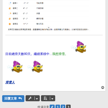
目前總滑天數80天。繼續累積中...
我想滑雪。
滑雪人
回
頂
端
回覆文章
上一頁
1
2
3
49 篇文章