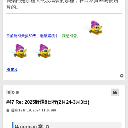
我指的是那種大瓶玻璃裝的那種，在日本買來喝很划
算的。
目前總滑天數80天。繼續累積中...
我想滑雪。
滑雪人
回
頂
端
lelo
#47 Re: 2025野澤8日行(2月24-3月3日)
文
週四 12月 19, 2024 11:16 am
章
norman
寫: