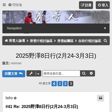
問答集
註冊
登入
Navigation
▼
搜
滑雪人論壇
滑雪行程討論區
滑雪組團區
自助行程討論區
尋
2025野澤8日行(2月24-3月3日)
版主:
norman
搜尋
進階搜尋
回覆文章
上一頁
1
2
3
49 篇文章
lelo
#41 Re: 2025野澤8日行(2月24-3月3日)